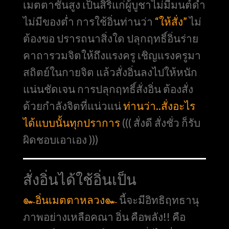
เมตตาชั้นสูง เป็นสิริแก่ผู้บูชาไม่มีมนต์ดำ
ไม่มีของต่ำ การใช้อิ่นท่านว่า
“ให้สั่ง”
ไม่
ต้องขอ ปรารถนาสิ่งใด ปลุกฤทธิ์อิ่นร่าย
คาถารวมจิตให้ถึงแรงครู เชิญแรงครูมา
สถิตย์ในกายจิต แล้วสั่งอิ่นลงไปให้หนัก
แน่นชัดเจน การปลุกฤทธิ์สั่งอิ่น ต้องสั่ง
ด้วยกำลังจิตที่แน่วแน่
ท่านว่า..สั่งอะไร
ได้แบบนั้นทุกปราการ
((( สั่งดี สั่งชั่ว ก็รับ
ผิดชอบเอาเอง )))
สั่งอิ่นได้ใช้อิ่นเป็น
๛อิ่นเมตตาหลวง๛
นี้จะมีอิทธิฤทธานุ
ภาพอย่างเหลือคณา อิ่น คือพลัง!! คือ