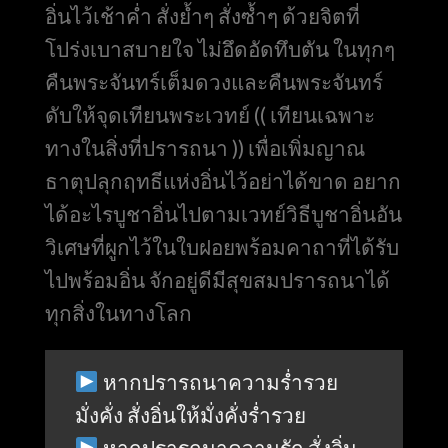
อิ่นไว้เช้าค่ำ สั่งย้ำๆ สั่งซ้ำๆ ด้วยจิตที่
โปร่งเบาสบายใจ ไม่อึดอัดทึบตัน ในทุกๆ
คืนพระจันทร์เต็มดวงและคืนพระจันทร์
ดับให้จุดเทียนพระเวทย์ (( เทียนเฉพาะ
ทางในสิ่งที่ปรารถนา )) เพื่อเพิ่มญาณ
ธาตุปลุกฤทธีแห่งอิ่นไว้อย่าได้ขาด อยาก
ได้อะไรบูชาอิ่นไปตามเวทย์วิธีบูชาอิ่นอัน
วิเศษที่ผูกไว้ในใบฝอยพร้อมคาถาที่ได้รับ
ไปพร้อมอิ่น จักอยู่ดีมีสุขสมปรารถนาได้
ทุกสิ่งในทางโลก
หากปรารถนาความร่ำรวย
มั่งคั่ง สั่งอิ่นให้มั่งคั่งร่ำรวย
หากปรารถนาความรัก สั่งอิ่น