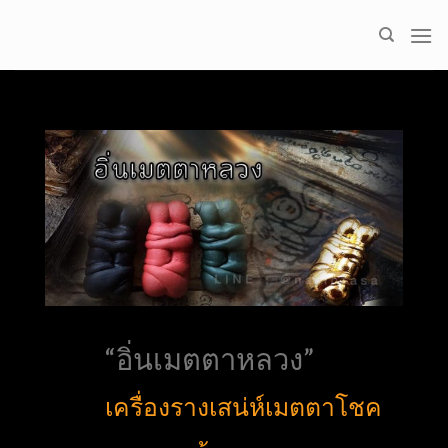
Skip
to
content
“อิ่นเมตตาหลวง”
เครื่องรางเสน่ห์เมตตาโชค