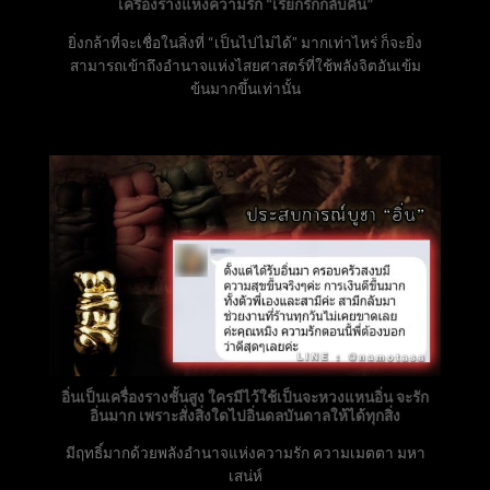
เครื่องรางแห่งความรัก “เรียกรักกลับคืน”
ยิ่งกล้าที่จะเชื่อในสิ่งที่ “เป็นไปไม่ได้” มากเท่าไหร่ ก็จะยิ่ง
สามารถเข้าถึงอำนาจแห่งไสยศาสตร์ที่ใช้พลังจิตอันเข้ม
ข้นมากขึ้นเท่านั้น
อิ่นเป็นเครื่องรางชั้นสูง ใครมีไว้ใช้เป็นจะหวงแหนอิ่น จะรัก
อิ่นมาก เพราะสั่งสิ่งใดไปอิ่นดลบันดาลให้ได้ทุกสิ่ง
มีฤทธิ์มากด้วยพลังอำนาจแห่งความรัก ความเมตตา มหา
เสน่ห์