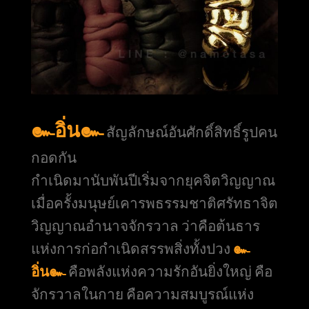
๛อิ่น๛
สัญลักษณ์อันศักดิ์สิทธิ์รูปคน
กอดกัน
กำเนิดมานับพันปีเริ่มจากยุคจิตวิญญาณ
เมื่อครั้งมนุษย์เคารพธรรมชาติศรัทธาจิต
วิญญาณอำนาจจักรวาล ว่าคือต้นธาร
แห่งการก่อกำเนิดสรรพสิ่งทั้งปวง
๛
อิ่น๛
คือพลังแห่งความรักอันยิ่งใหญ่ คือ
จักรวาลในกาย คือความสมบูรณ์แห่ง