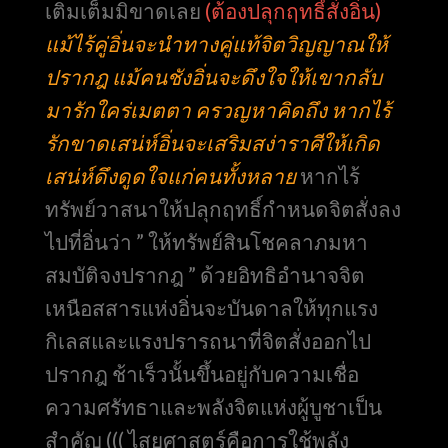
เติมเต็มมิขาดเลย
(ต้องปลุกฤทธิ์สั่งอิ่น)
แม้ไร้คู่อิ่นจะนำทางคู่แท้จิตวิญญาณให้
ปรากฎ แม้คนชังอิ่นจะดึงใจให้เขากลับ
มารักใคร่เมตตา ครวญหาคิดถึง หากไร้
รักขาดเสน่ห์อิ่นจะเสริมสง่าราศีให้เกิด
เสน่ห์ดึงดูดใจแก่คนทั้งหลาย
หากไร้
ทรัพย์วาสนาให้ปลุกฤทธิ์กำหนดจิตสั่งลง
ไปที่อิ่นว่า ” ให้ทรัพย์สินโชคลาภมหา
สมบัติจงปรากฎ ” ด้วยอิทธิอำนาจจิต
เหนือสสารแห่งอิ่นจะบันดาลให้ทุกแรง
กิเลสและแรงปรารถนาที่จิตสั่งออกไป
ปรากฎ ช้าเร็วนั้นขึ้นอยู่กับความเชื่อ
ความศรัทธาและพลังจิตแห่งผู้บูชาเป็น
สำคัญ ((( ไสยศาสตร์คือการใช้พลัง