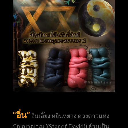
“อิ่น”
อิมเอี๊ยง หยินหยาง ดวงดาวแห่ง
ปัญญาญาณ ((Star of David)) ล้วนเป็น