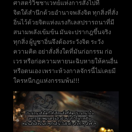
ศาสตร์วิชชาเวทย์แห่งการสั่งไปที่
จิตใต้สำนึกด้วยอำนาจพลังจิต ทุกสิ่งที่สั่ง
อิ่นไว้ด้วยจิตแห่งแรงกิเลสปรารถนาที่มี
สนามพลังเข้มข้น มันจะปรากฎขึ้นจริง
ทุกสิ่ง ผู้บูชาอิ่นจึงต้องระวังจิต ระวัง
ความคิด อย่าสั่งสิ่งใดที่มันก่อกรรม ก่อ
เวร หรือก่อความหายนะฉิบหายให้คนอื่น
หรือตนเอง เพราะห้วงกาลจักรนี้ไม่เคยมี
ใครหนีกฎแห่งกรรมพ้น!!!