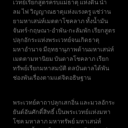
เวทย์เรียกสูตรครบแม่ธาตุ แห่งดิน น้ำ
ลม ไฟ วิญญาณธาตุแห่งแรงครู แช่ว่าน
ยามหาเสน่ห์เมตตาโชคลาภ ทั้งน้ำมัน
จันทร์-กฤษณา-อำพัน-กะลัมพัก เรียกสูตร
ปลุกอักระแห่งพระเวทย์จนเกิดธาตุ
มหาอำนาจ มีฤทธานุภาพด้านมหาเสน่ห์
เมตตามหานิยม บันดาลโชคลาภ เรียก
ทรัพย์เรียกมหาสมบัติ ดลบันดาลได้พัน
ช่องพันเรื่องตามแต่จิตอธิษฐาน
พระเวทย์คาถาปลุกเสกอิ่น และมวลอักระ
ยันต์อันศักดิ์สิทธิ์ เป็นพระเวทย์แห่งมหา
โชค มหาลาภ มหาทรัพย์ มหาเสน่ห์