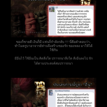
ของก็ขายดี เงินก็มี แฟนก็กำลังกลับ !!! นี่คือคำตอบว่า..
ทำไมครูบาอาจารย์ท่านจึงสร้างของรัก ของหลง มาให้ได้
ใช้กัน
มีอิ่นไว้ ใช้อิ่นเป็น คิดสิ่งใด ปรารถนาสิ่งใด สั่งอิ่นลงไป จัก
ได้ตามประสงค์สมปรารถนา