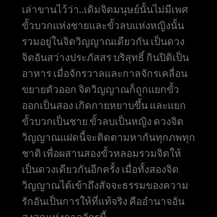
เล่าขานไว้ว่า..เดิมจิตมนุษย์นั้นไม่มีเพศ
ขั้วบวกแห่งชายและขั้วลบแห่งหญิงนั้น
รวมอยู่ในจิตวิญญาณเดียวกัน เป็นดวง
จิตอันสว่างประภัสสร บริสุทธิ์ กินปิติเป็น
อาหาร เมื่อจักรวาลและกาลจักรเคลื่อน
ขยายตัวออก จิตวิญญาณก็ถูกแยกขั้ว
ออกเป็นสอง เกิดกายหยาบขึ้น และแยก
ขั้วบวกเป็นชาย ขั้วลบเป็นหญิง ดวงจิต
วิญญาณแฝดนี้จะติดตามหากันทุกภพทุก
ชาติ เพื่อผสานสองขั้วหลอมรวมจิตให้
เป็นดวงเดียวกันอีกครั้ง เมื่อทั้งสองจิต
วิญญาณได้เข้าถึงสัจจะธรรมของความ
รักอันเป็นการให้ที่แท้จริง คืออำนาจอัน
สูงสุดแห่งกาลจักรนี้