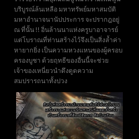
บริบูรณ์ล้นเหลือ มหาทรัพย์มหาสมบัติ
มหาอำนาจนานัปประการ จะปรากฎอยู่
ณ ที่นั้น !! อิ่นล้านนาแห่งครูบาอาจารย์
แต่โบราณที่ท่านสร้างไว้จึงเป็นสิ่งล้ำค่า
หายากยิ่ง เป็นความหวงแหนของผู้ครอบ
ครองบูชา ด้วยฤทธีของอื่นนี้จะช่วย
เจ้าของเหนี่ยวนำดึงดูดความ
สมปรารถนาทั้งปวง