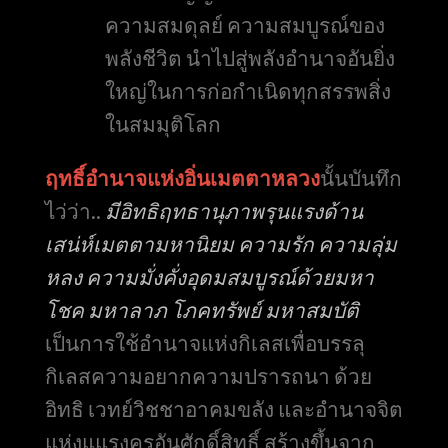
ความสมดุลย์ ความสมบูรณ์ของ
พลังชีวิต นำไปสู่พลังอำนาจอันยิ่ง
ใหญ่ในการก่อกำเนิดทุกสรรพสิ่ง
ในสมมุติโลก
ฤทธิ์อำนาจแห่งอิ่นเมตตาหลวง
นั้นบันทึก
ไว่ว่า..
มีอิทธิฤทธานุภาพรุนแรงด้าน
เสน่ห์เมตตามหานิยม ความรัก ความลุ่ม
หลง ความมั่งคั่งอุดมสมบูรณ์ด้วยมหา
โชค มหาลาภ โภคทรัพย์ มหาสมบัติ
เป็นการใช้อำนาจแห่งกิเลสเพื่อบรรลุ
กิเลสความอยากความปรารถนา ด้วย
อิทธิ เวทย์วิชชาอาคมขลัง และอำนาจจิต
แห่งแแรงครูอันศักดิ์สิทธิ์ สร้างขึ้นจาก