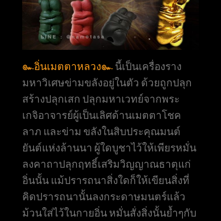
๛อิ่นเมตตาหลวง๛
นี้เป็นเครื่องราง
มหาวิเศษข่ามขลังอยู่ในตัว ด้วยถูกปลุก
สร้างปลุกเสก ปลุกมหาเวทย์จากพระ
เกจิอาจารย์ผู้เป็นเลิศด้านเมตตาโชค
ลาภ และข่าม ขลังในสิบประคุณมนต์
ยันต์แห่งล้านนา ผู้ใดบูชาไว้ให้เพียรหมั่น
ลงคาถาปลุกฤทธิ์เสริมวิญญาณธาตุแก่
อิ่นนั้น แม้ปรารถนาสิ่งใดก็ให้เขียนสิ่งที่
คิดปรารถนานั้นลงกระดาษมนตร์แล้ว
ม้วนใส่ไว้ในกายอิ่น หมั่นสั่งสิ่งนั้นย้ำๆกับ