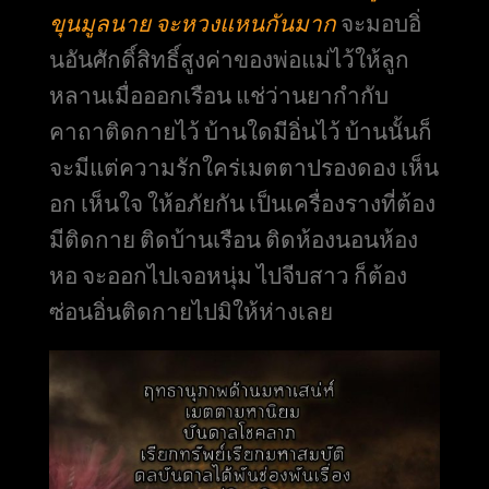
ขุนมูลนาย จะหวงแหนกันมาก
จะมอบอิ่
นอันศักดิ์สิทธิ์สูงค่าของพ่อแม่ไว้ให้ลูก
หลานเมื่อออกเรือน แช่ว่านยากำกับ
คาถาติดกายไว้ บ้านใดมีอิ่นไว้ บ้านนั้นก็
จะมีแต่ความรักใคร่เมตตาปรองดอง เห็น
อก เห็นใจ ให้อภัยกัน เป็นเครื่องรางที่ต้อง
มีติดกาย ติดบ้านเรือน ติดห้องนอนห้อง
หอ จะออกไปเจอหนุ่ม ไปจีบสาว ก็ต้อง
ซ่อนอิ่นติดกายไปมิให้ห่างเลย