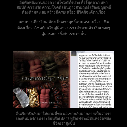
อิ่นคือพลังงานของความโชคดีทั้งปวง ทั้งโชคลาภ มหา
สมบัติ ความรัก ความโชคดี เดินทางสายฤทธิ์ เรื่องบุญฤทธิ์
ต้องห้ามละเลย สร้างดีครบเครื่อง ชีวิตก็จะดีทุกเรื่อง
ชอบทางเสี่ยงโชค ต้องเป็นสายฤทธิ์แบบครบเครื่อง .. จิต
ต้องเชื่อว่าโชคก้อนใหญ่คือของเรา เข้ามาแล้ว เงินเยอะๆ
คู่ควรอย่างยิ่งกับเราเท่านั้น
อิ่นเรียกรักลับมาให้ตามที่ขอ พอเขากลับมากลายเป็นว่าเรา
เองที่หมดรัก เพราะอิ่นหรือเปล่า? หรือเพราะมิติแห่งจิตพลัง
ชีวิตเราสูงขึ้น