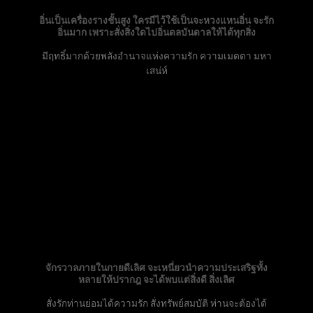
อิ่นเป็นเครื่องรางชั้นสูง ใครมีไว้ใช้เป็นจะหวงแหนอิ่น จะรัก
อิ่นมาก เพราะสั่งสิ่งใดไปอิ่นดลบันดาลให้ได้ทุกสิ่ง
มีฤทธิ์มากด้วยพลังอำนาจแห่งความรัก ความเมตตา มหา
เสน่ห์
จักรวาลภายในกายดีเลิศ จะเหนี่ยวนำความประเสริฐทั้ง
หลายให้ปรากฎ จะได้พบแต่สิ่งดี สิ่งเลิศ
สั่งรักท่านย่อมได้ความรัก สั่งทรัพย์สมบัติ ท่านจะต้องได้