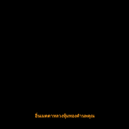
อิ่นเมตตาหลวงหุ้มทองคำนพคุณ