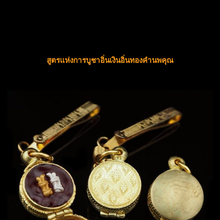
สูตรแห่งการบูชาอิ่นเงินอิ่นทองคำนพคุณ