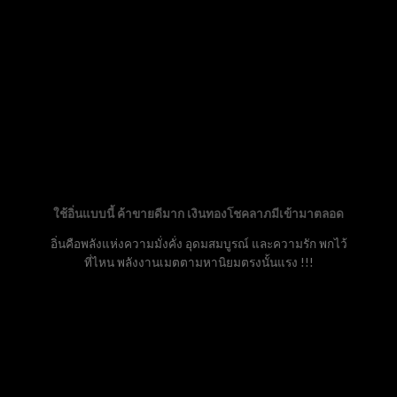
ใช้อิ่นแบบนี้ ค้าขายดีมาก เงินทองโชคลาภมีเข้ามาตลอด
อิ่นคือพลังแห่งความมั่งคั่ง อุดมสมบูรณ์ และความรัก พกไว้
ที่ไหน พลังงานเมตตามหานิยมตรงนั้นแรง !!!