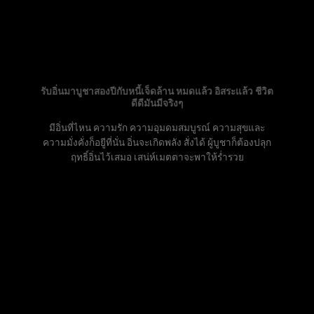
รับอิ่นมาบูชาสองปีกับหนี้เจ็ดล้าน หมดแล้ว อิสระแล้ว ชีวิต
ดีดีมันมีจริงๆ
มีอิ่นที่ไหน ความรัก ความอุมดมสมบูรณ์ ความสุขและ
ความมั่งคั่งก็อยูีที่นั่น อิ่นจะเกิดพลัง สั่งได้ ผู้บูชาก็ต้องปลุก
ฤทธิ์อิ่นไว้เสมอ เสน่ห์เมตตาจะพาให้ร่ำรวย