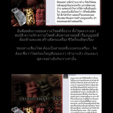
อิ่นคือพลังงานของความโชคดีทั้งปวง ทั้งโชคลาภ มหา
สมบัติ ความรัก ความโชคดี เดินทางสายฤทธิ์ เรื่องบุญฤทธิ์
ต้องห้ามละเลย สร้างดีครบเครื่อง ชีวิตก็จะดีทุกเรื่อง
ชอบทางเสี่ยงโชค ต้องเป็นสายฤทธิ์แบบครบเครื่อง .. จิต
ต้องเชื่อว่าโชคก้อนใหญ่คือของเรา เข้ามาแล้ว เงินเยอะๆ
คู่ควรอย่างยิ่งกับเราเท่านั้น