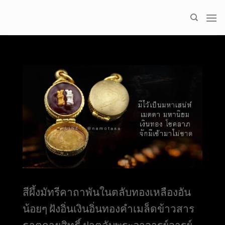
Skip
to
content
สีผึ้งมัทรีคาถาพันในตลับทองเหลืองอัน
น้อยๆ ฝังอิ่นเงินอิ่นทองคำเมล็ดข้าวสาร
ธาตุกายสิทธิ์ ฝาตลับพระอาจารย์จารย์