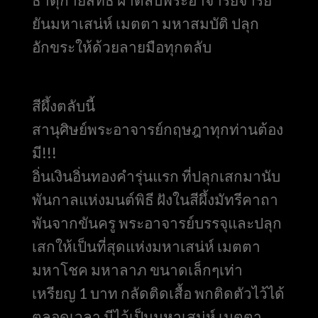
ยันมหาเสน่ห์ เมตตา มหาสมบัติ ปลุก
อักขระให้ด้วยลายมือทุกตลับ
สีผึ้งตลับนี้
สานุศิษย์พระอาจารย์กฤษฎาทุกท่านต้อง
มี!!!
อิ่นเงินอิ่นทองคำรุ่นแรก ที่ปลุกเสกมานับ
พันกาลแห่งมนต์พิธี ฝังในสีผึ้งมัทรีคาถา
พันจากขันครู พระอาจารย์บรรจุและปลุก
เสกให้เป็นที่สุดแห่งมหาเสน่ห์ เมตตา
มหาโชค มหาลาภ ขนาดเล็กๆเท่า
เหรียญ 1 บาท กลัดติดเสื้อ พกติดตัวไว้ได้
ตลอดเวลา มีไว้เป็นมหาเสน่ห์ เมตตา