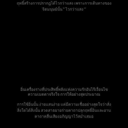
ฤทธิ์สร้างการปรากฎได้ไวกว่าแสง เพราะการเดินทางของ
จิตมนุษย์นั้น " ไวกว่าแสง "
อิ่นเครื่องรางที่ประสิทธิ์พลังแห่งความรักอันไร้เงื่อนไข
ความเมตตาจริงใจ การให้อย่างสุดประมาณ
การใช้อิ่นนั้น ง่ายแสนง่าย แค่มีความเชื่ออย่างสุดใจว่าสั่ง
สิ่งใดได้สิ่งนั้น สวดสาธยายร่ายคาถาปลุกฤทธิ์อิ่นและอาบ
คาถาคลื่นเสียงอภิญญาไว้สม่ำเสมอ