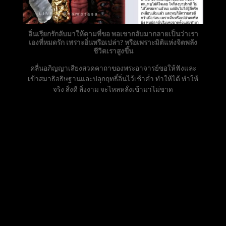
อิ่นเรียกรักลับมาให้ตามที่ขอ พอเขากลับมากลายเป็นว่าเรา
เองที่หมดรัก เพราะอิ่นหรือเปล่า? หรือเพราะมิติแห่งจิตพลัง
ชีวิตเราสูงขึ้น
คลื่นอภิญญาเสียงสวดคาถาของพระอาจารย์ขอให้ฟังและ
เข้าสมาธิอธิษฐานและปลุกฤทธิ์อิ่นไว้เช้าค่ำ ทำให้ได้ ทำให้
จริง สิ่งดี สิ่งงาม จะไหลหลั่งเข้ามาไม่ขาด