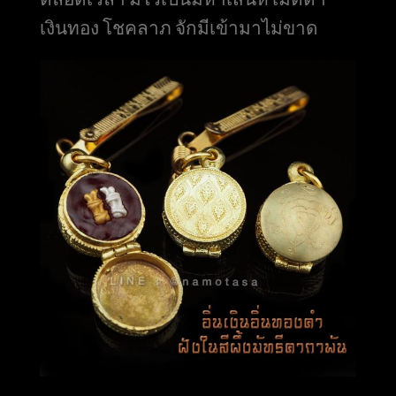
เงินทอง โชคลาภ จักมีเข้ามาไม่ขาด