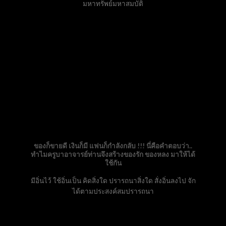
มหาทรัพย์มหาสมบัติ
ของก็ขายดี เงินก็มี แฟนก็กำลังกลับ !!! นี่คือคำตอบว่า..
ทำไมครูบาอาจารย์ท่านจึงสร้างของรัก ของหลง มาให้ได้
ใช้กัน
มีอิ่นไว้ ใช้อิ่นเป็น คิดสิ่งใด ปรารถนาสิ่งใด สั่งอิ่นลงไป จัก
ได้ตามประสงค์สมปรารถนา