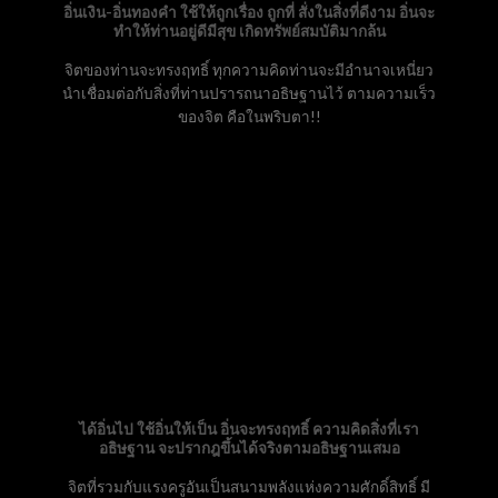
อิ่นเงิน-อิ่นทองคำ ใช้ให้ถูกเรื่อง ถูกที่ สั่งในสิ่งที่ดีงาม อิ่นจะ
ทำให้ท่านอยู่ดีมีสุข เกิดทรัพย์สมบัติมากล้น
จิตของท่านจะทรงฤทธิ์ ทุกความคิดท่านจะมีอำนาจเหนี่ยว
นำเชื่อมต่อกับสิ่งที่ท่านปรารถนาอธิษฐานไว้ ตามความเร็ว
ของจิต คือในพริบตา!!
ได้อิ่นไป ใช้อิ่นให้เป็น อิ่นจะทรงฤทธิ์ ความคิดสิ่งที่เรา
อธิษฐาน จะปรากฎขึ้นได้จริงตามอธิษฐานเสมอ
จิตที่รวมกับแรงครูอันเป็นสนามพลังแห่งความศักดิ์สิทธิ์ มี