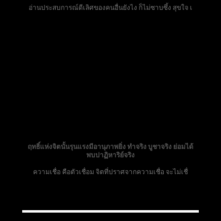
อ่านประสบการณ์ดีเลิศของคนอื่นยังไง ก็ไม่ซาบซึ้ง สุขใจ เ
ฤทธิ์แห่งจิตนั้นรุนแรงมีอานุภาพยิ่ง ทำจริง บูชาจริง ย่อมได้
พบปาฏิหาริย์จริง
ความเชื่อ คือตัวเชื่อม จิตที่ปราศจากความเชื่อ จะไม่เชื่