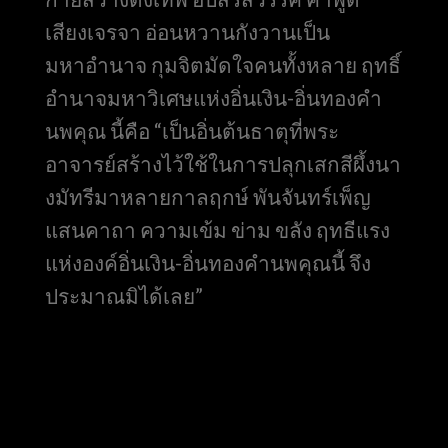
เสียงเจรจา อ่อนหวานกังวานเป็น
มหาอำนาจ กุมจิตมัดใจคนทั้งหลาย ฤทธิ์
อำนาจมหาวิเศษแห่งอิ่นเงิน-อิ่นทองคำ
นพคุณ นี้คือ “เป็นอิ่นต้นธาตุที่พระ
อาจารย์สร้างไว้ใช้ในการปลุกเสกสีผึ้งนา
งมัทรีมาหลายกาลฤกษ์ พันจันทร์เพ็ญ
แสนคาถา ความเข้ม ข่าม ขลัง ฤทธีแรง
แห่งองค์อิ่นเงิน-อิ่นทองคำนพคุณนี้ จึง
ประมาณมิได้เลย”