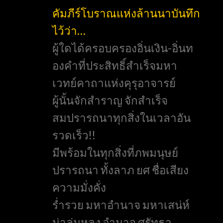
คัมภีร์โบราณแห่งล้านนาบันทึก
ไว้ว่า…
ผู้ใดได้ครอบครองอิ่นเงิน-อิ่นท
องคำที่ประสิทธิ์สำเร็จมหา
เวทย์คาถาแห่งคุรุอาจารย์
ผู้นั้นจักสำราญ จักสำเร็จ
สมปรารถนาทุกสิ่งในเวลาอัน
รวดเร็ว!!
มีพร้อมในทุกสิ่งที่ภพมนุษย์
ปรารถนา ทั้งลาภ ยศ ชื่อเสียง
ความมั่งคั่ง
ร่ำรวย มหาอำนาจ มหาเสน่ห์
น่าลุ่มหลง อำนาจ ศรัทธา