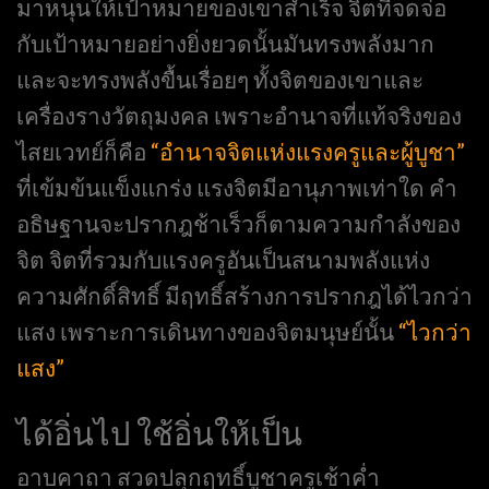
มาหนุนให้เป้าหมายของเขาสำเร็จ จิตที่จดจ่อ
กับเป้าหมายอย่างยิ่งยวดนั้นมันทรงพลังมาก
และจะทรงพลังขื้นเรื่อยๆ ทั้งจิตของเขาและ
เครื่องรางวัตถุมงคล เพราะอำนาจที่แท้จริงของ
ไสยเวทย์ก็คือ
“อำนาจจิตแห่งแรงครูและผู้บูชา”
ที่เข้มข้นแข็งแกร่ง แรงจิตมีอานุภาพเท่าใด คำ
อธิษฐานจะปรากฎช้าเร็วก็ตามความกำลังของ
จิต จิตที่รวมกับแรงครูอันเป็นสนามพลังแห่ง
ความศักดิ์สิทธิ์ มีฤทธิ์สร้างการปรากฎได้ไวกว่า
แสง เพราะการเดินทางของจิตมนุษย์นั้น
“ไวกว่า
แสง”
ได้อิ่นไป ใช้อิ่นให้เป็น
อาบคาถา สวดปลุกฤทธิ์บูชาครูเช้าค่ำ