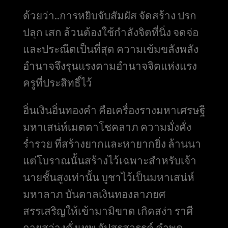
ด้วยว่า..การหยิบจับสัมผัส จัดสร้าง ปรก
ปลุก เสก ล้วนต้องใช้กำลังจิตที่นิ่ง จดจ่อ
และประณีตเป็นที่สุด ความเข้มขลังพลัง
อำนาจจึงรุนแรงตามอำนาจจิตแห่งแรง
ครูที่ประสิทธิ์ไว้
อิ่นเงินอิ่นทองคำ คือเครื่องรางมหาเศรษฐี
มหาเสน่ห์เมตตาโชคลาภ ความมั่งคั่ง
ร่ำรวย ที่สร้างยากและหายากยิ่ง ล้านนา
แต่โบราณนั้นสร้างไว้เฉพาะสำหรับเจ้า
นายชั้นสูงเท่านั้น บูชาไว้เป็นมหาเสน่ห์
มหาลาภ บันดาลเงินทองลาภยศ
สรรเสริญให้เข้ามามิขาด เกิดสง่า ราศี
กายสว่างดั่งเทพ อัปสรสวรรค์ คำพูด