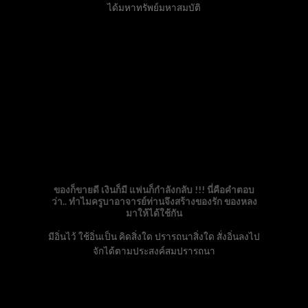
ได้มหาทรัพย์มหาสมบัติ
ของก็ขายดี เงินก็มี แฟนก็กำลังกลับ !!! นี่คือคำตอบ
ว่า.. ทำไมครูบาอาจารย์ท่านจึงสร้างของรัก ของหลง
มาให้ได้ใช้กัน
มีอิ่นไว้ ใช้อิ่นเป็น คิดสิ่งใด ปรารถนาสิ่งใด สั่งอิ่นลงไป
จักได้ตามประสงค์สมปรารถนา