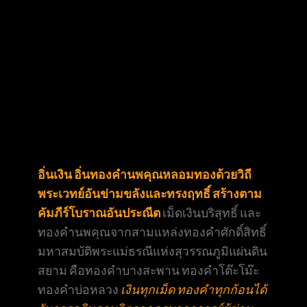
อิ่นเงิน อิ่นทองคำนพคุณหลอมทองด้วยวิถี
พระเวทย์อันข่ามขลังและทรงฤทธิ์ สร้างตาม
คัมภีร์โบราณอันประณีต
เม็ดเงินบริสุทธิ์ และ
ทองคำนพคุณจากสามแหล่งทองคำศักดิ์สิทธิ์
มหาสมบัติพระแม่ธรณีแห่งสุวรรณภูมิแผ่นดิน
สยาม คือทองคำบางสะพาน ทองคำโต๊ะโม๊ะ
ทองคำบ่อหลวง
เงินทุกเม็ด ทองคำทุกก้อนได้