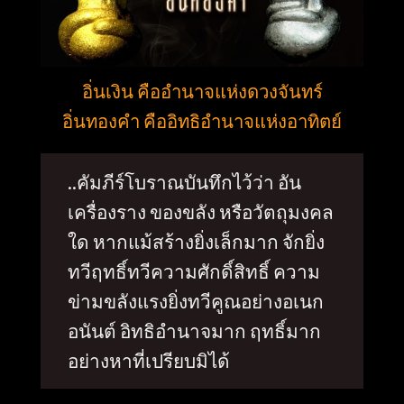
อิ่นเงิน คืออำนาจแห่งดวงจันทร์
อิ่นทองคำ คืออิทธิอำนาจแห่งอาทิตย์
..คัมภีร์โบราณบันทึกไว้ว่า อัน
เครื่องราง ของขลัง หรือวัตถุมงคล
ใด หากแม้สร้างยิ่งเล็กมาก จักยิ่ง
ทวีฤทธิ์ทวีความศักดิ์สิทธิ์ ความ
ข่ามขลังแรงยิ่งทวีคูณอย่างอเนก
อนันต์ อิทธิอำนาจมาก ฤทธิ์มาก
อย่างหาที่เปรียบมิได้