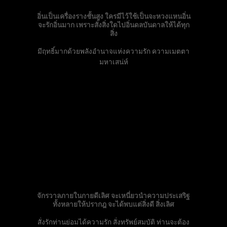
อิ่นเป็นเครื่องรางชั้นสูง ใครมีไว้ใช้เป็นจะหวงแหนอิ่น
จะรักอิ่นมาก เพราะสั่งสิ่งใดไปอิ่นดลบันดาลให้ได้ทุก
สิ่ง
มีฤทธิ์มากด้วยพลังอำนาจแห่งความรัก ความเมตตา
มหาเสน่ห์
จักรวาลภายในกายดีเลิศ จะเหนี่ยวนำความประเสริฐ
ทั้งหลายให้ปรากฎ จะได้พบแต่สิ่งดี สิ่งเลิศ
สั่งรักท่านย่อมได้ความรัก สั่งทรัพย์สมบัติ ท่านจะต้อง