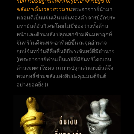
รับการอธิษฐานจิตจากครูบาอาจารย์ผู้ข่าม
ขลังมาเป็นเวลายาวนาน
พระอาจารย์นำมา
หลอมตีเป็นแผ่นเงิน แผ่นทองคำ จารย์อักขระ
มหายันต์อันวิเศษโดยไม่มีช่องว่างทั้งด้าน
หน้าและด้านหลัง ปลุกเสกข้ามคืนมหาฤกษ์
จันทร์วันดีจนพระอาทิตย์ขึ้น ณ จุดอำนาจ
ฤกษ์จันทร์วันดีคือคืนดิถีพระจันทร์ดีมีอำนาจ
((พระอาจารย์ท่านเป็นเกจิที่มีจันทร์โดดเด่น
ด้านเมตตาโชคลาภ การปลุกเสกเลขยันต์จึง
ทรงฤทธิ์ข่ามขลังแห่งสิปปะคุณมนต์ยันต์
อย่างยอดยิ่ง ))