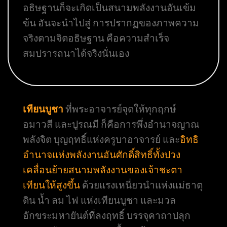
อธิษฐานก็จะเกิดเป็นสนามพลังงานอันเข้ม
ข้น อันจะนำไปสู่ การปรากฏของภาพความ
จริงตามจิตอธิษฐาน คือความสำเร็จ
สมปรารถนาได้จริงนั่นเอง
เทียนบูชา
ที่พระอาจารย์จุดให้ทุกฤกษ์
อมาวสี และปูรณมี ก็คือการพึ่งอำนาจญาณ
พลังจิต บุญฤทธิ์แห่งครูบาอาจารย์ และ
อิทธิ
อำนาจแห่งพลังงานอันศักดิ์สิทธิ์ทั้งปวง
เคลื่อนย้ายสนามพลังงานของเจ้าชะตา
เทียนให้สูงขึ้น
ด้วยแรงเหนี่ยวนำแห่งแม่ธาตุ
ดิน น้ำ ลม ไฟ แห่งเทียนบูชา และมวล
อักขระมหายันต์ที่ลงฤทธิ์ บรรจุคาถาปลุก