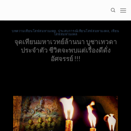
Skip
to
content
บทความเทียนโสฬสมหามงคล
,
ประสบการณ์เทียนโสฬสมหามงคล
,
เทียน
โสฬสมหามงคล
จุดเทียนมหาเวทย์ล้านนา บูชาเทวดา
ประจำตัว ชีวิตจะพบแต่เรื่องดีดั่ง
อัศจรรย์ !!!