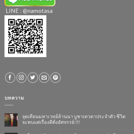
LINE : @namotasa
บทความ
จุดเทียนมหาเวทย์ล้านนา บูชาเทวดาประจำตัว ชีวิต
จะพบแต่เรื่องดีดั่งอัศจรรย์ !!!