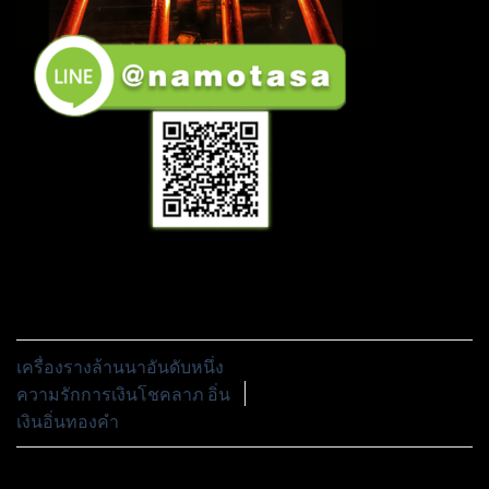
เครื่องรางล้านนาอันดับหนึ่ง
ความรักการเงินโชคลาภ อิ่น
เงินอิ่นทองคำ