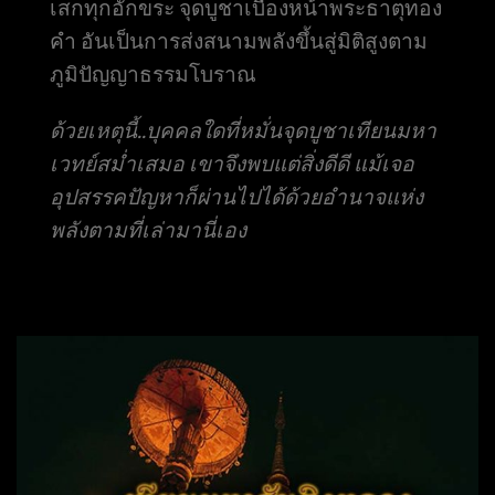
เสกทุกอักขระ จุดบูชาเบื้องหน้าพระธาตุทอง
คำ อันเป็นการส่งสนามพลังขึ้นสู่มิติสูงตาม
ภูมิปัญญาธรรมโบราณ
ด้วยเหตุนี้..บุคคลใดที่หมั่นจุดบูชาเทียนมหา
เวทย์สม่ำเสมอ เขาจึงพบแต่สิ่งดีดี แม้เจอ
อุปสรรคปัญหาก็ผ่านไปได้ด้วยอำนาจแห่ง
พลังตามที่เล่ามานี่เอง