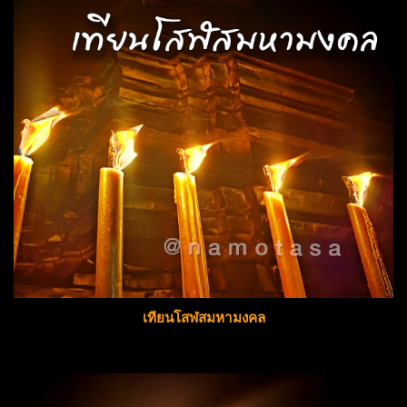
เทียนโสฬสมหามงคล