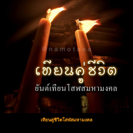
เทียนคู่ชีวิตโสฬสมหามงคล