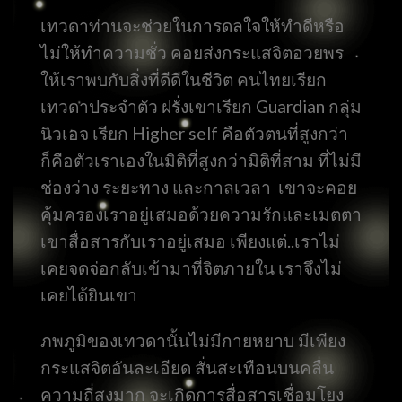
เทวดาท่านจะช่วยในการดลใจให้ทำดีหรือ
ไม่ให้ทำความชั่ว คอยส่งกระแสจิตอวยพร
ให้เราพบกับสิ่งที่ดีดีในชีวิต คนไทยเรียก
เทวดาประจำตัว ฝรั่งเขาเรียก Guardian กลุ่ม
นิวเอจ เรียก Higher self คือตัวตนที่สูงกว่า
ก็คือตัวเราเองในมิติที่สูงกว่ามิติที่สาม ที่ไม่มี
ช่องว่าง ระยะทาง และกาลเวลา เขาจะคอย
คุ้มครองเราอยู่เสมอด้วยความรักและเมตตา
เขาสื่อสารกับเราอยู่เสมอ เพียงแต่..เราไม่
เคยจดจ่อกลับเข้ามาที่จิตภายใน เราจึงไม่
เคยได้ยินเขา
ภพภูมิของเทวดานั้นไม่มีกายหยาบ มีเพียง
กระแสจิตอันละเอียด สั่นสะเทือนบนคลื่น
ความถี่สูงมาก จะเกิดการสื่อสารเชื่อมโยง