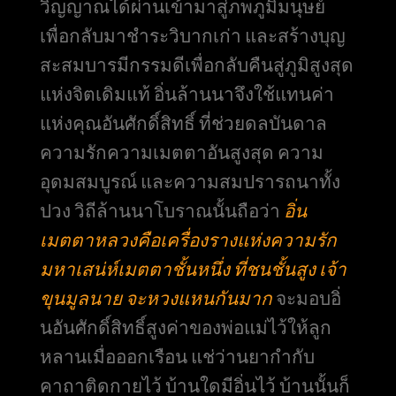
วิญญาณได้ผ่านเข้ามาสู่ภพภูมิมนุษย์
เพื่อกลับมาชำระวิบากเก่า และสร้างบุญ
สะสมบารมีกรรมดีเพื่อกลับคืนสู่ภูมิสูงสุด
แห่งจิตเดิมแท้ อิ่นล้านนาจึงใช้แทนค่า
แห่งคุณอันศักดิ์สิทธิ์ ที่ช่วยดลบันดาล
ความรักความเมตตาอันสูงสุด ความ
อุดมสมบูรณ์ และความสมปรารถนาทั้ง
ปวง วิถีล้านนาโบราณนั้นถือว่า
อิ่น
เมตตาหลวงคือเครื่องรางแห่งความรัก
มหาเสน่ห์เมตตาชั้นหนึ่ง ที่ชนชั้นสูง เจ้า
ขุนมูลนาย จะหวงแหนกันมาก
จะมอบอิ่
นอันศักดิ์สิทธิ์สูงค่าของพ่อแม่ไว้ให้ลูก
หลานเมื่อออกเรือน แช่ว่านยากำกับ
คาถาติดกายไว้ บ้านใดมีอิ่นไว้ บ้านนั้นก็