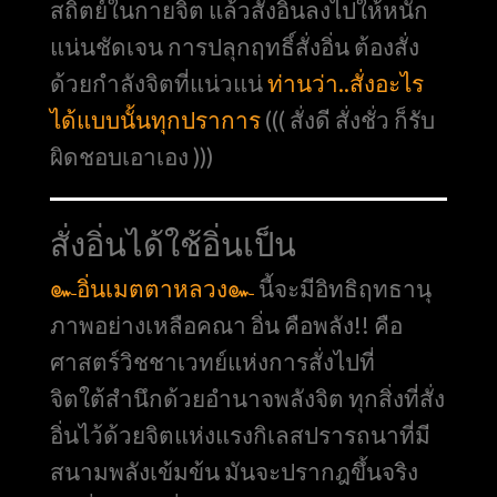
สถิตย์ในกายจิต แล้วสั่งอิ่นลงไปให้หนัก
แน่นชัดเจน การปลุกฤทธิ์สั่งอิ่น ต้องสั่ง
ด้วยกำลังจิตที่แน่วแน่
ท่านว่า..สั่งอะไร
ได้แบบนั้นทุกปราการ
((( สั่งดี สั่งชั่ว ก็รับ
ผิดชอบเอาเอง )))
สั่งอิ่นได้ใช้อิ่นเป็น
๛อิ่นเมตตาหลวง๛
นี้จะมีอิทธิฤทธานุ
ภาพอย่างเหลือคณา อิ่น คือพลัง!! คือ
ศาสตร์วิชชาเวทย์แห่งการสั่งไปที่
จิตใต้สำนึกด้วยอำนาจพลังจิต ทุกสิ่งที่สั่ง
อิ่นไว้ด้วยจิตแห่งแรงกิเลสปรารถนาที่มี
สนามพลังเข้มข้น มันจะปรากฎขึ้นจริง