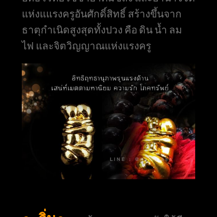
แห่งแแรงครูอันศักดิ์สิทธิ์ สร้างขึ้นจาก
ธาตุกำเนิดสูงสุดทั้งปวง คือ ดิน น้ำ ลม
ไฟ และจิตวิญญาณแห่งแรงครู