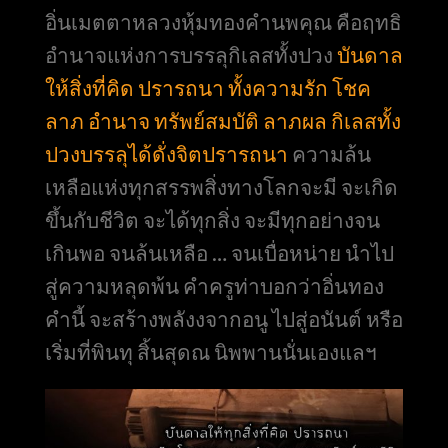
อิ่นเมตตาหลวงหุ้มทองคำนพคุณ คือฤทธิ
อำนาจแห่งการบรรลุกิเลสทั้งปวง
บันดาล
ให้สิ่งที่คิด ปรารถนา ทั้งความรัก โชค
ลาภ อำนาจ ทรัพย์สมบัติ ลาภผล กิเลสทั้ง
ปวงบรรลุได้ดั่งจิตปรารถนา
ความล้น
เหลือแห่งทุกสรรพสิ่งทางโลกจะมี จะเกิด
ขึ้นกับชีวิต จะได้ทุกสิ่ง จะมีทุกอย่างจน
เกินพอ จนล้นเหลือ … จนเบื่อหน่าย นำไป
สู่ความหลุดพ้น คำครูท่าบอกว่าอิ่นทอง
คำนี้ จะสร้างพลังงจากอนู ไปสู่อนันต์ หรือ
เริ่มที่พินทุ สิ้นสุดณ นิพพานนั่นเองแลฯ