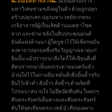
๛อิ่นเมตตาหลวง๛
นี้เป็นเครื่องราง
มหาวิเศษข่ามขลังอยู่ในตัว ด้วยถูกปลุก
สร้างปลุกเสก ปลุกมหาเวทย์จากพระ
เกจิอาจารย์ผู้เป็นเลิศด้านเมตตาโชค
ลาภ และข่าม ขลังในสิบประคุณมนต์
ยันต์แห่งล้านนา ผู้ใดบูชาไว้ให้เพียรหมั่น
ลงคาถาปลุกฤทธิ์เสริมวิญญาณธาตุแก่
อิ่นนั้น แม้ปรารถนาสิ่งใดก็ให้เขียนสิ่งที่
คิดปรารถนานั้นลงกระดาษมนตร์แล้ว
ม้วนใส่ไว้ในกายอิ่น หมั่นสั่งสิ่งนั้นย้ำๆกับ
อิ่นไว้เช้าค่ำ สั่งย้ำๆ สั่งซ้ำๆ ด้วยจิตที่
โปร่งเบาสบายใจ ไม่อึดอัดทึบตัน ในทุกๆ
คืนพระจันทร์เต็มดวงและคืนพระจันทร์
ดับให้จุดเทียนพระเวทย์ (( เทียนเฉพาะ