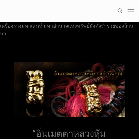
Skip
to
content
เครื่องรางมหาเสน่ห์ มหาอำนาจแห่งทรัพย์มั่งคั่งร่ำรวยของล้าน
นา
“อิ่นเมตตาหลวงหุ้ม