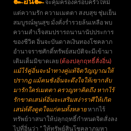
๛อิ่น๛
จะคุ้มครองครอบครัวให้มี
แต่ความรัก ความเมตตา สงบสุข ชุ่มเย็น
สมบูรณ์พูนสุข มั่งคั่งร่ำรวยล้นเหลือ พบ
ความสำเร็จสมปรารถนานานัปประการ
ของชีวิต อิ่นจะบันดาลเงินทองโชคลาภ
อำนาจราชศักดิ์ทรัพย์สมบัติจะมีเข้ามา
เติมเต็มมิขาดเลย
(ต้องปลุกฤทธิ์สั่งอิ่น)
แม้ไร้คู่อิ่นจะนำทางคู่แท้จิตวิญญาณให้
ปรากฎ แม้คนชังอิ่นจะดึงใจให้เขากลับ
มารักใคร่เมตตา ครวญหาคิดถึง หากไร้
รักขาดเสน่ห์อิ่นจะเสริมสง่าราศีให้เกิด
เสน่ห์ดึงดูดใจแก่คนทั้งหลาย
หากไร้
ทรัพย์วาสนาให้ปลุกฤทธิ์กำหนดจิตสั่งลง
ไปที่อิ่นว่า ” ให้ทรัพย์สินโชคลาภมหา