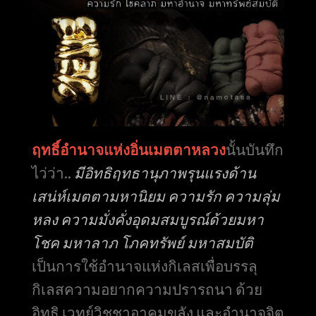
ฤทธิ์อำนาจแห่งอิ่นเมตตาหลวง
นั้นบันทึก
ไว่ว่า..
มีอิทธิฤทธานุภาพรุนแรงด้าน
เสน่ห์เมตตามหานิยม ความรัก ความลุ่ม
หลง ความมั่งคั่งอุดมสมบูรณ์ด้วยมหา
โชค มหาลาภ โภคทรัพย์ มหาสมบัติ
เป็นการใช้อำนาจแห่งกิเลสเพื่อบรรลุ
กิเลสความอยากความปรารถนา ด้วย
อิทธิ เวทย์วิชชาอาคมขลัง และอำนาจจิต