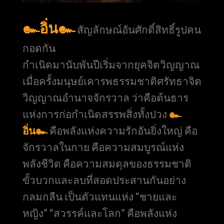
๛อิ่น๛
สัญลักษณ์อันศักดิ์สิทธิ์รูปคน
กอดกัน
กำเนิดมานับพันปีเริ่มจากยุคจิตวิญญาณ
เมื่อครั้งมนุษย์เคารพธรรมชาติศรัทธาจิต
วิญญาณอำนาจจักรวาล ว่าคือต้นธาร
แห่งการก่อกำเนิดสรรพสิ่งทั้งปวง
๛
อิ่น๛
คือพลังแห่งความรักอันยิ่งใหญ่ คือ
จักรวาลในกาย คือความสมบูรณ์แห่ง
พลังชีวิต คือความสมดุลของธรรมชาติ
ขั้วบวกและลบที่สอดประสานกันอย่าง
กลมกลืน เป็นตัวแทนแห่ง “ชายและ
หญิง” “สวรรค์และโลก” คือพลังแห่ง