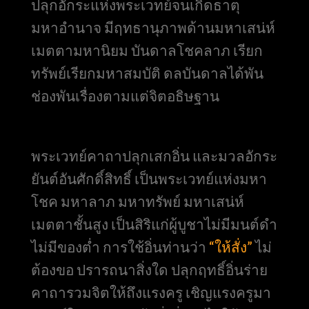
ปลุกอักระแห่งพระเวทย์จนเกิดธาตุ
มหาอำนาจ มีฤทธานุภาพด้านมหาเสน่ห์
เมตตามหานิยม บันดาลโชคลาภ เรียก
ทรัพย์เรียกมหาสมบัติ ดลบันดาลได้พัน
ช่องพันเรื่องตามแต่จิตอธิษฐาน
พระเวทย์คาถาปลุกเสกอิ่น และมวลอักระ
ยันต์อันศักดิ์สิทธิ์ เป็นพระเวทย์แห่งมหา
โชค มหาลาภ มหาทรัพย์ มหาเสน่ห์
เมตตาชั้นสูง เป็นสิริแก่ผู้บูชาไม่มีมนต์ดำ
ไม่มีของต่ำ การใช้อิ่นท่านว่า
“ให้สั่ง”
ไม่
ต้องขอ ปรารถนาสิ่งใด ปลุกฤทธิ์อิ่นร่าย
คาถารวมจิตให้ถึงแรงครู เชิญแรงครูมา