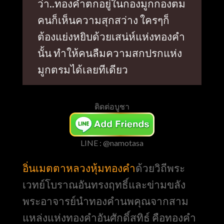
ว่า..ทองคำตกอยู่ในกองมูกกองตม
คนก็เห็นความสุกสว่าง ใครๆก็
ต้องแย่งหยิบด้วยเสน่ห์แห่งทองคำ
นั้น ทำให้คนลืมความสกปรกแห่ง
มูกตรมได้เลยทีเดียว
ติดต่อบูชา
LINE : @namotasa
อิ่นเมตตาหลวงหุ้มทองคำ
ด้วยวิถีพระ
เวทย์โบราณอันทรงฤทธิ์และข่ามขลัง
พระอาจารย์นำทองคำนพคุณจากสาม
แหล่งแห่งทองคำอันศักดิ์สทิธ์ คือทองคำ