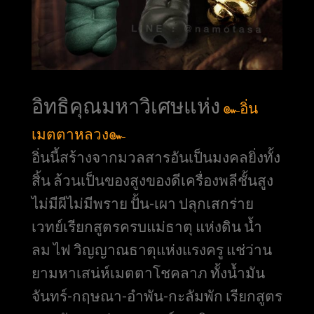
อิทธิคุณมหาวิเศษแห่ง
๛อิ่น
เมตตาหลวง๛
อิ่นนี้สร้างจากมวลสารอันเป็นมงคลยิ่งทั้ง
สิ้น ล้วนเป็นของสูงของดีเครื่องพลีชั้นสูง
ไม่มีผีไม่มีพราย ปั้น-เผา ปลุกเสกร่าย
เวทย์เรียกสูตรครบแม่ธาตุ แห่งดิน น้ำ
ลม ไฟ วิญญาณธาตุแห่งแรงครู แช่ว่าน
ยามหาเสน่ห์เมตตาโชคลาภ ทั้งน้ำมัน
จันทร์-กฤษณา-อำพัน-กะลัมพัก เรียกสูตร