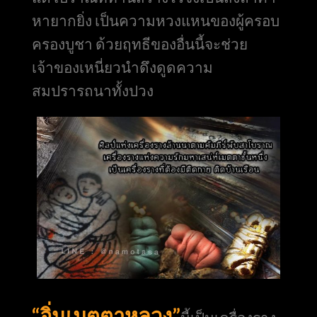
หายากยิ่ง เป็นความหวงแหนของผู้ครอบ
ครองบูชา ด้วยฤทธีของอื่นนี้จะช่วย
เจ้าของเหนี่ยวนำดึงดูดความ
สมปรารถนาทั้งปวง
“อิ่นเมตตาหลวง”