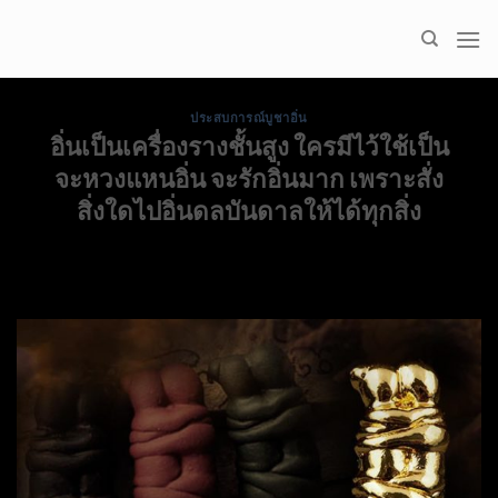
Skip
to
content
ประสบการณ์บูชาอิ่น
อิ่นเป็นเครื่องรางชั้นสูง ใครมีไว้ใช้เป็น
จะหวงแหนอิ่น จะรักอิ่นมาก เพราะสั่ง
สิ่งใดไปอิ่นดลบันดาลให้ได้ทุกสิ่ง