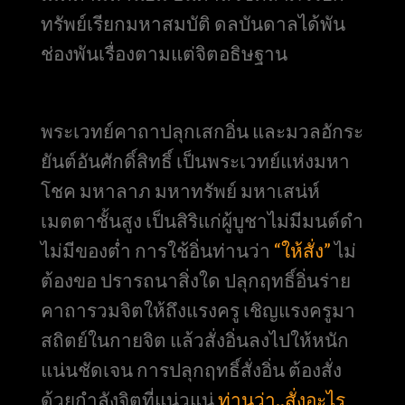
ทรัพย์เรียกมหาสมบัติ ดลบันดาลได้พัน
ช่องพันเรื่องตามแต่จิตอธิษฐาน
พระเวทย์คาถาปลุกเสกอิ่น และมวลอักระ
ยันต์อันศักดิ์สิทธิ์ เป็นพระเวทย์แห่งมหา
โชค มหาลาภ มหาทรัพย์ มหาเสน่ห์
เมตตาชั้นสูง เป็นสิริแก่ผู้บูชาไม่มีมนต์ดำ
ไม่มีของต่ำ การใช้อิ่นท่านว่า
“ให้สั่ง”
ไม่
ต้องขอ ปรารถนาสิ่งใด ปลุกฤทธิ์อิ่นร่าย
คาถารวมจิตให้ถึงแรงครู เชิญแรงครูมา
สถิตย์ในกายจิต แล้วสั่งอิ่นลงไปให้หนัก
แน่นชัดเจน การปลุกฤทธิ์สั่งอิ่น ต้องสั่ง
ด้วยกำลังจิตที่แน่วแน่
ท่านว่า..สั่งอะไร