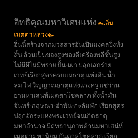
อิทธิคุณมหาวิเศษแห่ง
๛อิ่น
เมตตาหลวง๛
อิ่นนี้สร้างจากมวลสารอันเป็นมงคลยิ่งทั้ง
สิ้น ล้วนเป็นของสูงของดีเครื่องพลีชั้นสูง
ไม่มีผีไม่มีพราย ปั้น-เผา ปลุกเสกร่าย
เวทย์เรียกสูตรครบแม่ธาตุ แห่งดิน น้ำ
ลม ไฟ วิญญาณธาตุแห่งแรงครู แช่ว่าน
ยามหาเสน่ห์เมตตาโชคลาภ ทั้งน้ำมัน
จันทร์-กฤษณา-อำพัน-กะลัมพัก เรียกสูตร
ปลุกอักระแห่งพระเวทย์จนเกิดธาตุ
มหาอำนาจ มีฤทธานุภาพด้านมหาเสน่ห์
เมตตามหานิยม บันดาลโชคลาภ เรียก