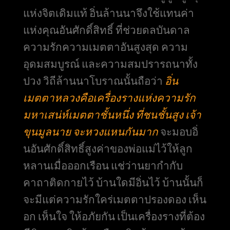
แห่งจิตเดิมแท้ อิ่นล้านนาจึงใช้แทนค่า
แห่งคุณอันศักดิ์สิทธิ์ ที่ช่วยดลบันดาล
ความรักความเมตตาอันสูงสุด ความ
อุดมสมบูรณ์ และความสมปรารถนาทั้ง
ปวง วิถีล้านนาโบราณนั้นถือว่า
อิ่น
เมตตาหลวงคือเครื่องรางแห่งความรัก
มหาเสน่ห์เมตตาชั้นหนึ่ง ที่ชนชั้นสูง เจ้า
ขุนมูลนาย จะหวงแหนกันมาก
จะมอบอิ่
นอันศักดิ์สิทธิ์สูงค่าของพ่อแม่ไว้ให้ลูก
หลานเมื่อออกเรือน แช่ว่านยากำกับ
คาถาติดกายไว้ บ้านใดมีอิ่นไว้ บ้านนั้นก็
จะมีแต่ความรักใคร่เมตตาปรองดอง เห็น
อก เห็นใจ ให้อภัยกัน เป็นเครื่องรางที่ต้อง