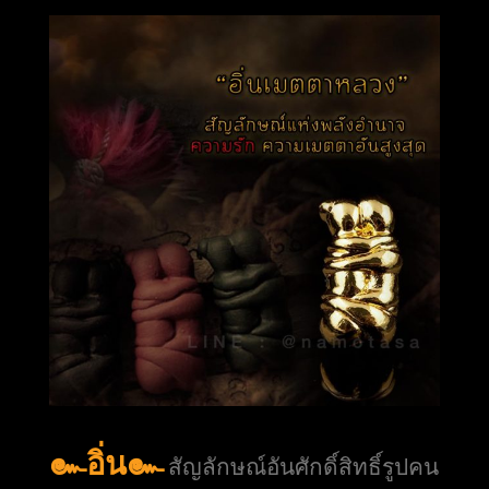
๛อิ่น๛
สัญลักษณ์อันศักดิ์สิทธิ์รูปคน