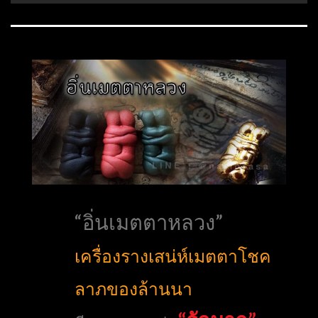
“อิ่นเมตตาหลวง”
เครื่องรางเสน่ห์เมตตาโชค
ลาภของล้านนา