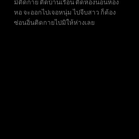
มีติดกาย ติดบ้านเรือน ติดห้องนอนห้อง
หอ จะออกไปเจอหนุ่ม ไปจีบสาว ก็ต้อง
ซ่อนอิ่นติดกายไปมิให้ห่างเลย