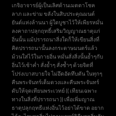
เกจิอาจารย์ผู้เป็นเลิศด้านเมตตาโชค
ลาภ และข่าม ขลังในสิบประคุณมนต์
ยันต์แห่งล้านนา ผู้ใดบูชาไว้ให้เพียรหมั่น
ลงคาถาปลุกฤทธิ์เสริมวิญญาณธาตุแก่
อิ่นนั้น แม้ปรารถนาสิ่งใดก็ให้เขียนสิ่งที่
คิดปรารถนานั้นลงกระดาษมนตร์แล้ว
ม้วนใส่ไว้ในกายอิ่น หมั่นสั่งสิ่งนั้นย้ำๆกับ
อิ่นไว้เช้าค่ำ สั่งย้ำๆ สั่งซ้ำๆ ด้วยจิตที่
โปร่งเบาสบายใจ ไม่อึดอัดทึบตัน ในทุกๆ
คืนพระจันทร์เต็มดวงและคืนพระจันทร์
ดับให้จุดเทียนพระเวทย์ (( เทียนเฉพาะ
ทางในสิ่งที่ปรารถนา )) เพื่อเพิ่มญาณ
ธาตุปลุกฤทธีแห่งอิ่นไว้อย่าได้ขาด อยาก