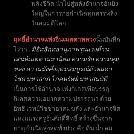
พลังชีวิต นำไปสู่พลังอำนาจอันยิ่ง
ใหญ่ในการก่อกำเนิดทุกสรรพสิ่ง
ในสมมุติโลก
ฤทธิ์อำนาจแห่งอิ่นเมตตาหลวง
นั้นบันทึก
ไว่ว่า..
มีอิทธิฤทธานุภาพรุนแรงด้าน
เสน่ห์เมตตามหานิยม ความรัก ความลุ่ม
หลง ความมั่งคั่งอุดมสมบูรณ์ด้วยมหา
โชค มหาลาภ โภคทรัพย์ มหาสมบัติ
เป็นการใช้อำนาจแห่งกิเลสเพื่อบรรลุ
กิเลสความอยากความปรารถนา ด้วย
อิทธิ เวทย์วิชชาอาคมขลัง และอำนาจจิต
แห่งแแรงครูอันศักดิ์สิทธิ์ สร้างขึ้นจาก
ธาตุกำเนิดสูงสุดทั้งปวง คือ ดิน น้ำ ลม