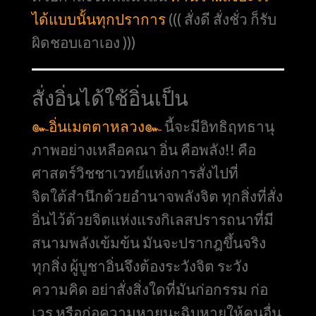
ได้แบบนั้นทุกปราการ
((( สั่งดี สั่งชั่ว ก็รับ
ผิดชอบเอาเอง )))
สั่งอิ่นได้ใช้อิ่นเป็น
๛อิ่นเมตตาหลวง๛
นี้จะมีอิทธิฤทธานุ
ภาพอย่างเหลือคณา อิ่น คือพลัง!! คือ
ศาสตร์วิชชาเวทย์แห่งการสั่งไปที่
จิตใต้สำนึกด้วยอำนาจพลังจิต ทุกสิ่งที่สั่ง
อิ่นไว้ด้วยจิตแห่งแรงกิเลสปรารถนาที่มี
สนามพลังเข้มข้น มันจะปรากฎขึ้นจริง
ทุกสิ่ง ผู้บูชาอิ่นจึงต้องระวังจิต ระวัง
ความคิด อย่าสั่งสิ่งใดที่มันก่อกรรม ก่อ
เวร หรือก่อความหายนะฉิบหายให้คนอื่น