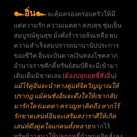
๛อิ่น๛
จะคุ้มครองครอบครัวให้มี
แต่ความรัก ความเมตตา สงบสุข ชุ่มเย็น
สมบูรณ์พูนสุข มั่งคั่งร่ำรวยล้นเหลือ พบ
ความสำเร็จสมปรารถนานานัปประการ
ของชีวิต อิ่นจะบันดาลเงินทองโชคลาภ
อำนาจราชศักดิ์ทรัพย์สมบัติจะมีเข้ามา
เติมเต็มมิขาดเลย
(ต้องปลุกฤทธิ์สั่งอิ่น)
แม้ไร้คู่อิ่นจะนำทางคู่แท้จิตวิญญาณให้
ปรากฎ แม้คนชังอิ่นจะดึงใจให้เขากลับ
มารักใคร่เมตตา ครวญหาคิดถึง หากไร้
รักขาดเสน่ห์อิ่นจะเสริมสง่าราศีให้เกิด
เสน่ห์ดึงดูดใจแก่คนทั้งหลาย
หากไร้
ทรัพย์วาสนาให้ปลุกฤทธิ์กำหนดจิตสั่งลง