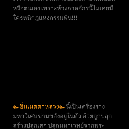
หรือตนเอง เพราะห้วงกาลจักรนี้ไม่เคยมี
ใครหนีกฎแห่งกรรมพ้น!!!
๛อิ่นเมตตาหลวง๛
นี้เป็นเครื่องราง
มหาวิเศษข่ามขลังอยู่ในตัว ด้วยถูกปลุก
สร้างปลุกเสก ปลุกมหาเวทย์จากพระ