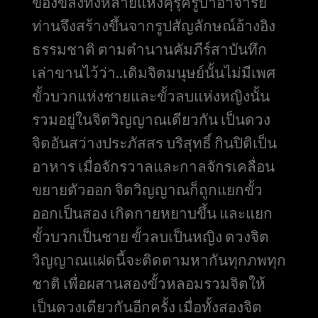
ของขลังทั้งหลายแห่งคุรุครูบาอาจารย์
ท่านจึงสร้างขึ้นจากรูปสัญลักษณ์อ้างอิง
ธรรมชาติ ตามตำนานคัมภีร์สาบันทึก
เล่าขานไว้ว่า..เดิมจิตมนุษย์นั้นไม่มีเพศ
ขั้วบวกแห่งชายและขั้วลบแห่งหญิงนั้น
รวมอยู่ในจิตวิญญาณเดียวกัน เป็นดวง
จิตอันสว่างประภัสสร บริสุทธิ์ กินปิติเป็น
อาหาร เมื่อจักรวาลและกาลจักรเคลื่อน
ขยายตัวออก จิตวิญญาณก็ถูกแยกขั้ว
ออกเป็นสอง เกิดกายหยาบขึ้น และแยก
ขั้วบวกเป็นชาย ขั้วลบเป็นหญิง ดวงจิต
วิญญาณแฝดนี้จะติดตามหากันทุกภพทุก
ชาติ เพื่อผสานสองขั้วหลอมรวมจิตให้
เป็นดวงเดียวกันอีกครั้ง เมื่อทั้งสองจิต