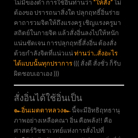
ไม่มีของต่ำ การใช้อิ่นท่านว่า
“ให้สั่ง”
ไม่
ต้องขอ ปรารถนาสิ่งใด ปลุกฤทธิ์อิ่นร่าย
คาถารวมจิตให้ถึงแรงครู เชิญแรงครูมา
สถิตย์ในกายจิต แล้วสั่งอิ่นลงไปให้หนัก
แน่นชัดเจน การปลุกฤทธิ์สั่งอิ่น ต้องสั่ง
ด้วยกำลังจิตที่แน่วแน่
ท่านว่า..สั่งอะไร
ได้แบบนั้นทุกปราการ
((( สั่งดี สั่งชั่ว ก็รับ
ผิดชอบเอาเอง )))
สั่งอิ่นได้ใช้อิ่นเป็น
๛อิ่นเมตตาหลวง๛
นี้จะมีอิทธิฤทธานุ
ภาพอย่างเหลือคณา อิ่น คือพลัง!! คือ
ศาสตร์วิชชาเวทย์แห่งการสั่งไปที่