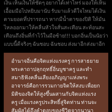
เงิน เห็นเงินให้ชัดๆ อยากได้เท่าไหร่ มองให้เห็น
เอื้อมมือไปหยิบมานับ รับมาแล้วดีใจไหมได้เงิน
ตามยอดที่ปรารถนา หากมีน้ำตาของปิติ ให้มัน
ไหลออกมาให้คลื่นหัวใจสั่นสะเทือน สะท้อนสะ
เทือนถึงอิ่นที่กำไว้ในมือซ้าย!!! บอกอิ่นเป็นนัยว่า
แบบนี้ดีจริงๆ ฉันชอบ ฉันชอบ ส่งมาอีกส่งมาอีก
อำนาจอิ่นคือจิตแห่งแรงครู การสาธยาย
พระคาถาปลุกฤทธิ์อิ่นบูชาครู และทำ
สมาธิฟังคลื่นเสียงอภิญญาแห่งพระ
อาจารย์คือการรวมกายจิตให้สงบ เพื่อยก
มิติของจิตให้สูงขึ้นผสานกับจิตแห่งแรง
ครู เมื่อแรงครูประสิทธิ์สู่จิตท่าน ท่านจะ
สัมผัสได้ถึงคำตอบของชีวิตจากนานา