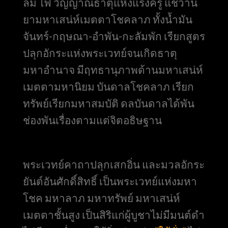
ลม ไฟ วิญญาณธาตุแห่งแรงครู แช่ว่าน
ยามหาเสน่ห์เมตตาโชคลาภ ทั้งน้ำมัน
จันทร์-กฤษณา-อำพัน-กะลัมพัก เรียกสูตร
ปลุกอักระแห่งพระเวทย์จนเกิดธาตุ
มหาอำนาจ มีฤทธานุภาพด้านมหาเสน่ห์
เมตตามหานิยม บันดาลโชคลาภ เรียก
ทรัพย์เรียกมหาสมบัติ ดลบันดาลได้พัน
ช่องพันเรื่องตามแต่จิตอธิษฐาน
พระเวทย์คาถาปลุกเสกอิ่น และมวลอักระ
ยันต์อันศักดิ์สิทธิ์ เป็นพระเวทย์แห่งมหา
โชค มหาลาภ มหาทรัพย์ มหาเสน่ห์
เมตตาชั้นสูง เป็นสิริแก่ผู้บูชาไม่มีมนต์ดำ