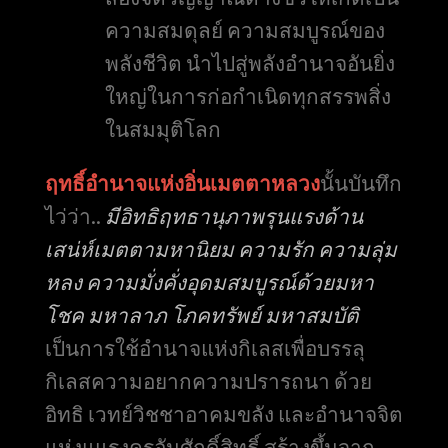
ความสมดุลย์ ความสมบูรณ์ของ
พลังชีวิต นำไปสู่พลังอำนาจอันยิ่ง
ใหญ่ในการก่อกำเนิดทุกสรรพสิ่ง
ในสมมุติโลก
ฤทธิ์อำนาจแห่งอิ่นเมตตาหลวง
นั้นบันทึก
ไว่ว่า..
มีอิทธิฤทธานุภาพรุนแรงด้าน
เสน่ห์เมตตามหานิยม ความรัก ความลุ่ม
หลง ความมั่งคั่งอุดมสมบูรณ์ด้วยมหา
โชค มหาลาภ โภคทรัพย์ มหาสมบัติ
เป็นการใช้อำนาจแห่งกิเลสเพื่อบรรลุ
กิเลสความอยากความปรารถนา ด้วย
อิทธิ เวทย์วิชชาอาคมขลัง และอำนาจจิต
แห่งแแรงครูอันศักดิ์สิทธิ์ สร้างขึ้นจาก