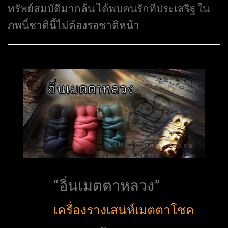
ทรัพย์สมบัติมากล้น ได้พบคนรักที่ประเสริฐ ใน
ภพนี้ชาตินี้ไม่ต้องรอชาติหน้า
“อิ่นเมตตาหลวง”
เครื่องรางเสน่ห์เมตตาโชค