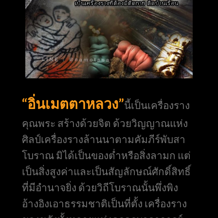
“อิ่นเมตตาหลวง”
นี้เป็นเครื่องราง
คุณพระ สร้างด้วยจิต ด้วยวิญญาณแห่ง
ศิลป์เครื่องรางล้านนาตามคัมภีร์พับสา
โบราณ มิได้เป็นของต่ำหรือสิ่งลามก แต่
เป็นสิ่งสูงค่าและเป็นสัญลักษณ์ศักดิ์สิทธิ์
ที่มีอำนาจยิ่ง ด้วยวิถีโบราณนั้นพึ่งพิง
อ้างอิงเอาธรรมชาติเป็นที่ตั้ง เครื่องราง