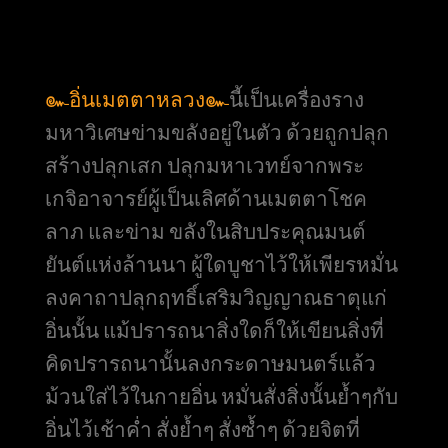
๛อิ่นเมตตาหลวง๛
นี้เป็นเครื่องราง
มหาวิเศษข่ามขลังอยู่ในตัว ด้วยถูกปลุก
สร้างปลุกเสก ปลุกมหาเวทย์จากพระ
เกจิอาจารย์ผู้เป็นเลิศด้านเมตตาโชค
ลาภ และข่าม ขลังในสิบประคุณมนต์
ยันต์แห่งล้านนา ผู้ใดบูชาไว้ให้เพียรหมั่น
ลงคาถาปลุกฤทธิ์เสริมวิญญาณธาตุแก่
อิ่นนั้น แม้ปรารถนาสิ่งใดก็ให้เขียนสิ่งที่
คิดปรารถนานั้นลงกระดาษมนตร์แล้ว
ม้วนใส่ไว้ในกายอิ่น หมั่นสั่งสิ่งนั้นย้ำๆกับ
อิ่นไว้เช้าค่ำ สั่งย้ำๆ สั่งซ้ำๆ ด้วยจิตที่