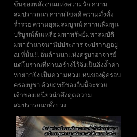
ข้นของพลังงานแห่งความรัก ความ
สมปรารถนา ความโชคดี ความมั่งคั่ง
ร่ำรวย ความอุดมสมบูรณ์ ความเพิ่มพูน
บริบูรณ์ล้นเหลือ มหาทรัพย์มหาสมบัติ
มหาอำนาจนานัปประการ จะปรากฎอยู่
ณ ที่นั้น !! อิ่นล้านนาแห่งครูบาอาจารย์
แต่โบราณที่ท่านสร้างไว้จึงเป็นสิ่งล้ำค่า
หายากยิ่ง เป็นความหวงแหนของผู้ครอบ
ครองบูชา ด้วยฤทธีของอื่นนี้จะช่วย
เจ้าของเหนี่ยวนำดึงดูดความ
สมปรารถนาทั้งปวง