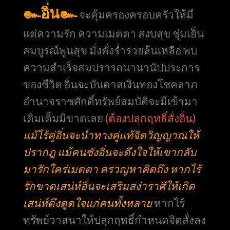
๛อิ่น๛
จะคุ้มครองครอบครัวให้มี
แต่ความรัก ความเมตตา สงบสุข ชุ่มเย็น
สมบูรณ์พูนสุข มั่งคั่งร่ำรวยล้นเหลือ พบ
ความสำเร็จสมปรารถนานานัปประการ
ของชีวิต อิ่นจะบันดาลเงินทองโชคลาภ
อำนาจราชศักดิ์ทรัพย์สมบัติจะมีเข้ามา
เติมเต็มมิขาดเลย
(ต้องปลุกฤทธิ์สั่งอิ่น)
แม้ไร้คู่อิ่นจะนำทางคู่แท้จิตวิญญาณให้
ปรากฎ แม้คนชังอิ่นจะดึงใจให้เขากลับ
มารักใคร่เมตตา ครวญหาคิดถึง หากไร้
รักขาดเสน่ห์อิ่นจะเสริมสง่าราศีให้เกิด
เสน่ห์ดึงดูดใจแก่คนทั้งหลาย
หากไร้
ทรัพย์วาสนาให้ปลุกฤทธิ์กำหนดจิตสั่งลง