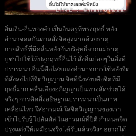
อิ่นเงิน-อิ่นทองคำ เป็นอิ่นครูที่ทรงฤทธิ์ พลัง
อำนาจดลบันดาลสั่งจิตสูงมากด้วยธาตุ
กายสิทธิ์ที่มีคลื่นพลังอันบริสุทธิ์จากแม่ธาตุ
บูชาไปใช้ให้ปลุกฤทธิ์อิ่นไว้ สั่งอิ่นบ่อยๆในสิ่งที่
ปรารถนา อิ่นนี้คือไสยแห่งอำนาจการใช้พลังจิต
ที่สั่งลงไปที่จิตวิญญาน จิตที่นิ่งสงบคือจิตที่มี
ฤทธิ์มาก คลื่นเสียงอภิญญาเป็นทางลัดช่วยได้
จริงๆ การคิดสิ่งอธิษฐานปรารถนาเป็นภาพ
เคลื่อนไหว ใส่อารมณ์ ใส่จิตวิญญานของเรา
เข้าไปรับรู้ ไปสัมผัส ในอารมณ์ที่ปิติ กำหนดจิต
ปรุงแต่งให้เหมือนจริง ได้รับแล้วจริงๆ อยากได้