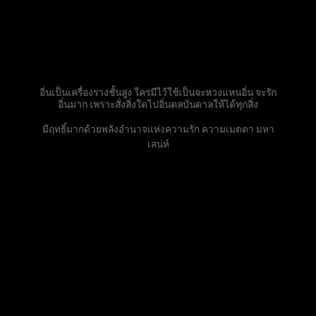
อิ่นเป็นเครื่องรางชั้นสูง ใครมีไว้ใช้เป็นจะหวงแหนอิ่น จะรัก
อิ่นมาก เพราะสั่งสิ่งใดไปอิ่นดลบันดาลให้ได้ทุกสิ่ง
มีฤทธิ์มากด้วยพลังอำนาจแห่งความรัก ความเมตตา มหา
เสน่ห์