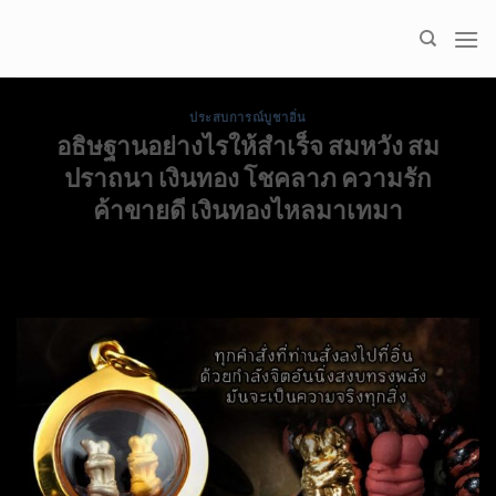
Skip
to
content
ประสบการณ์บูชาอิ่น
อธิษฐานอย่างไรให้สำเร็จ สมหวัง สม
ปราถนา เงินทอง โชคลาภ ความรัก
ค้าขายดี เงินทองไหลมาเทมา