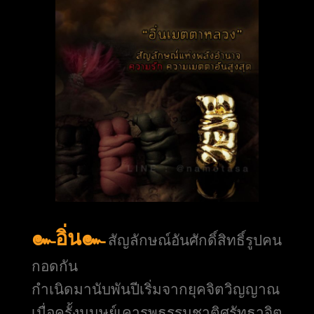
๛อิ่น๛
สัญลักษณ์อันศักดิ์สิทธิ์รูปคน
กอดกัน
กำเนิดมานับพันปีเริ่มจากยุคจิตวิญญาณ
เมื่อครั้งมนุษย์เคารพธรรมชาติศรัทธาจิต