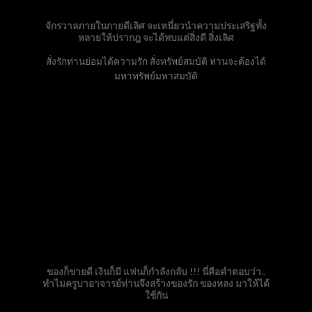
จักรวาลภายในกายดีเลิศ จะเหนี่ยวนำความประเสริฐทั้ง
หลายให้ปรากฎ จะได้พบแต่สิ่งดี สิ่งเลิศ
สั่งรักท่านย่อมได้ความรัก สั่งทรัพย์สมบัติ ท่านจะต้องได้
มหาทรัพย์มหาสมบัติ
ของก็ขายดี เงินก็มี แฟนก็กำลังกลับ !!! นี่คือคำตอบว่า..
ทำไมครูบาอาจารย์ท่านจึงสร้างของรัก ของหลง มาให้ได้
ใช้กัน