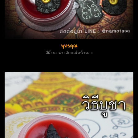
พุทธคุณ
สีผึ้งนะ.พระลักษณ์หน้าทอง