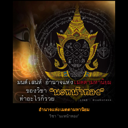
อำนาจแห่ง เมตตามหานิยม
วิชา “นะหน้าทอง”