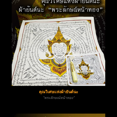
คุณวิเศษแห่งผ้ายันต์นะ
“พระลักษณ์หน้าทอง”