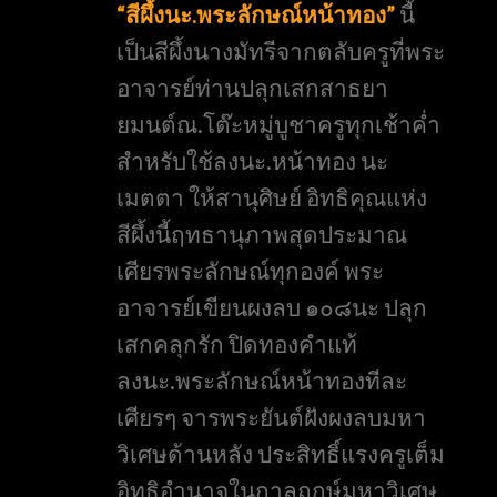
“สีผึ้งนะ.พระลักษณ์หน้าทอง”
นี้
เป็นสีผึ้งนางมัทรีจากตลับครูที่พระ
อาจารย์ท่านปลุกเสกสาธยา
ยมนต์ณ.โต๊ะหมู่บูชาครูทุกเช้าค่ำ
สำหรับใช้ลงนะ.หน้าทอง นะ
เมตตา ให้สานุศิษย์ อิทธิคุณแห่ง
สีผึ้งนี้ฤทธานุภาพสุดประมาณ
เศียรพระลักษณ์ทุกองค์ พระ
อาจารย์เขียนผงลบ ๑๐๘นะ ปลุก
เสกคลุกรัก ปิดทองคำแท้
ลงนะ.พระลักษณ์หน้าทองทีละ
เศียรๆ จารพระยันต์ฝังผงลบมหา
วิเศษด้านหลัง ประสิทธิ์แรงครูเต็ม
อิทธิอำนาจในกาลฤกษ์มหาวิเศษ