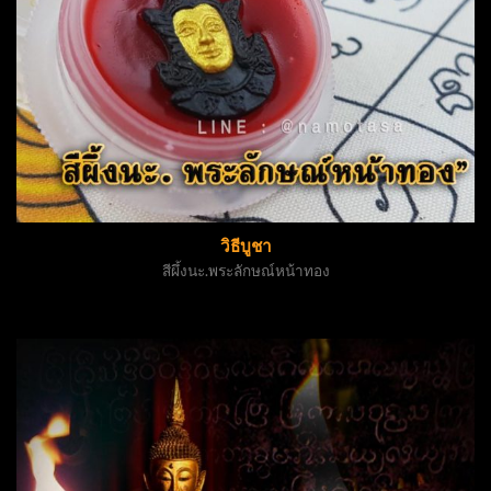
วิธีบูชา
สีผึ้งนะ.พระลักษณ์หน้าทอง