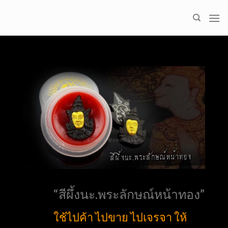
Skip
to
content
“สีผึ้งนะ.พระลักษณ์หน้าทอง”
ใช้ไปค้า ไปขาย ไปเจรจา ให้