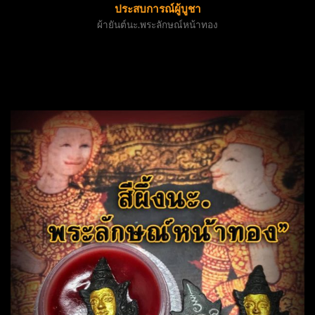
ประสบการณ์ผู้บูชา
ผ้ายันต์นะ.พระลักษณ์หน้าทอง