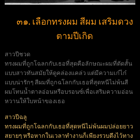
๓๑. เลือกทรงผม สีผม เสริมดวง
ตามปีเกิด
สาวปีชวด
ทรงผมที่ถูกโฉลกกับเธอที่สุดคือลักษณะผมที่ตัดสั้น
แบบสาวทันสมัยให้ดูคล่องแคล่ว แต่มีความเก๋ไก๋
แบบน่ารักๆ สีผมที่ถูกฉโลกกับเธอที่สุดหนีไม่พ้นสี
ผมโทนน้ำตาลอ่อนหรือบรอนซ์เพื่อเสริมความอ่อน
หวานให้ใบหน้าของเธอ
สาวปีฉลู
ทรงผมที่ถูกโฉลกกับเธอที่สุดหนีไม่พ้นผมปล่อยยาว
สยายๆ หรือหากในเวลาทำงานก็เพียงรวบตึงไว้ทาง