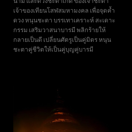
นาม และดวงชะตาเกิด ของเจ้าชะตา
เจ้าของเทียนโสฬสมหามงคล เพื่อจุดค้ำ
ดวง หนุนชะตา บรรเทาเคราะห์ สะเดาะ
กรรม เสริมวาสนาบารมี พลิกร้ายให้
กลายเป็นดี เปลี่ยนศัตรูเป็นคู่มิตร หนุน
ชะตาคู่ชีวิตให้เป็นคู่บุญคู่บารมี