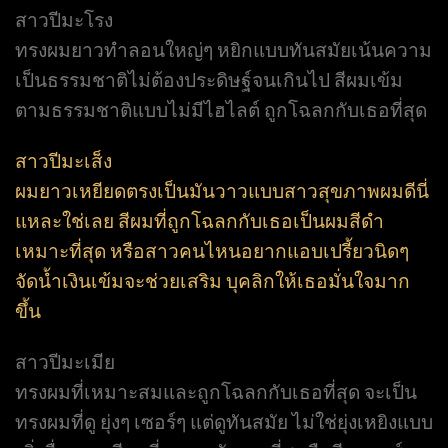
สาวปีมะโรง
ทรงผมยาวทำลอนใหญ่ๆ หยิกแบบทันสมัยเน้นความ
เป็นธรรมชาติไม่ต้องประดิษฐ์จนเกินไป สีผมเข้ม
ตามธรรมชาติแบบไม่มีไฮไลต์ ถูกโฉลกกับเธอที่สุด
สาวปีมะเส็ง
ผมยาวเหยียดตรงเป็นมันวาวแบบสาวสุขภาพผมดีนี่
แหละใช่เลย สีผมที่ถูกโฉลกกับเธอเป็นผมสีดำ
เหมาะที่สุด หรือสาวคนไหนอยากแอบเปรี้ยวนิดๆ
จัดน้ำเงินเข้มจะช่วยเสริม บุคลิกให้เธอมั่นใจมาก
ขึ้น
สาวปีมะเมีย
ทรงผมที่เหมาะสมและถูกโฉลกกับเธอที่สุด จะเป็น
ทรงผมที่ดู ยุ่งๆ เซอร์ๆ แต่ดูทันสมัย ไม่ใช่ยุ่งเหยิงแบบ