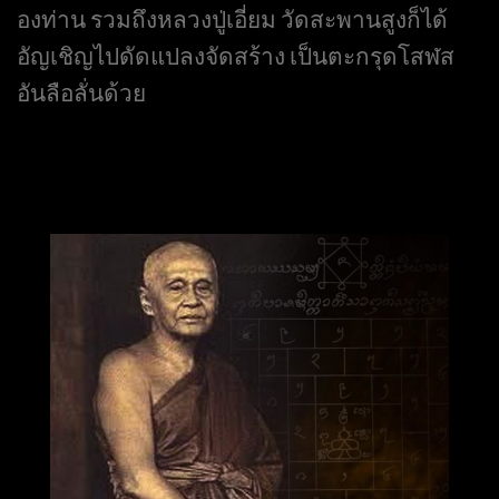
องท่าน รวมถึงหลวงปู่เอี่ยม วัดสะพานสูงก็ได้
อัญเชิญไปดัดแปลงจัดสร้าง เป็นตะกรุดโสฬส
อันลือลั่นด้วย