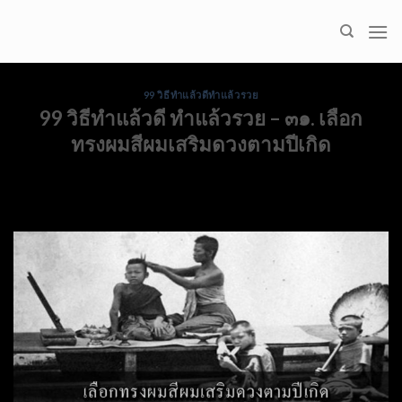
Skip
to
content
99 วิธีทำแล้วดีทำแล้วรวย
99 วิธีทำแล้วดี ทำแล้วรวย – ๓๑. เลือก
ทรงผมสีผมเสริมดวงตามปีเกิด