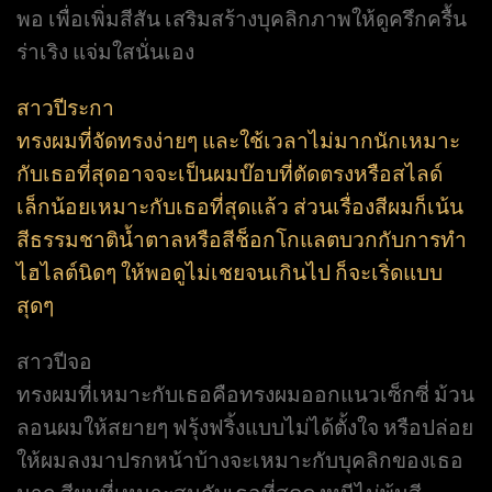
พอ เพื่อเพิ่มสีสัน เสริมสร้างบุคลิกภาพให้ดูครึกครื้น
ร่าเริง แจ่มใสนั่นเอง
สาวปีระกา
ทรงผมที่จัดทรงง่ายๆ และใช้เวลาไม่มากนักเหมาะ
กับเธอที่สุดอาจจะเป็นผมบ๊อบที่ตัดตรงหรือสไลด์
เล็กน้อยเหมาะกับเธอที่สุดแล้ว ส่วนเรื่องสีผมก็เน้น
สีธรรมชาติน้ำตาลหรือสีช็อกโกแลตบวกกับการทำ
ไฮไลต์นิดๆ ให้พอดูไม่เชยจนเกินไป ก็จะเริ่ดแบบ
สุดๆ
สาวปีจอ
ทรงผมที่เหมาะกับเธอคือทรงผมออกแนวเซ็กซี่ ม้วน
ลอนผมให้สยายๆ ฟรุ้งฟริ้งแบบไม่ได้ตั้งใจ หรือปล่อย
ให้ผมลงมาปรกหน้าบ้างจะเหมาะกับบุคลิกของเธอ