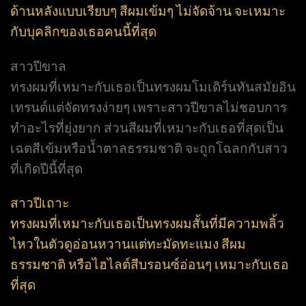
ด้านหลังแบบเรียบๆ สีผมเข้มๆ ไม่จัดจ้าน จะเหมาะ
กับบุคลิกของเธอคนนี้ที่สุด
สาวปีขาล
ทรงผมที่เหมาะกับเธอเป็นทรงผมโมเดิร์นทันสมัยอิน
เทรนด์แต่จัดทรงง่ายๆ เพราะสาวปีขาลไม่ชอบการ
ทำอะไรที่ยุ่งยาก ส่วนสีผมที่เหมาะกับเธอที่สุดเป็น
เฉดสีเข้มหรือน้ำตาลธรรมชาติ จะถูกโฉลกกับสาว
ที่เกิดปีนี้ที่สุด
สาวปีเถาะ
ทรงผมที่เหมาะกับเธอเป็นทรงผมสั้นที่มีความพลิ้ว
ไหวในตัวดูอ่อนหวานแต่ทะมัดทะแมง สีผม
ธรรมชาติ หรือไฮไลต์สีบรอนซ์อ่อนๆ เหมาะกับเธอ
ที่สุด