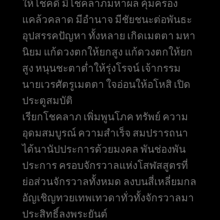
ให้โชคดี มีโชคลาภมหาผล คุ้มครอง
แคล้วคลาด มีอำนาจ มีชัยชนะต่อพันธะ
อุปสรรคปัญหา ทั้งหลาย เกิดเมตตา มหา
นิยม แก้ดวงตกให้ยกสูง แก้ดวงตกให้ยก
สูง หนุนชะตาต่ำให้รุ่งโรจน์ เจ้ากรรม
นายเวรศัตรูเมตตา ใจอ่อนให้อโหสิ เปิด
ประตูสมบัติ
เรียกโชคลาภ เพิ่มพูนโภค ทรัพย์ ความ
อุดมสมบูรณ์ ความสำเร็จ สมปรารถนา
ได้นานัปประการด้วยมงคล พันช่องพัน
ประการ ครอบจักรวาลแห่งโสฬสสูตรที่
ย่อส่วนจักรวาลทั้งหมด ลงบนสี่เหลี่ยมกล
อัญเชิญทวยเทพเทวดาทั่วทั้งจักรวาลมา
ประสิทธิ์ลงพระยันต์