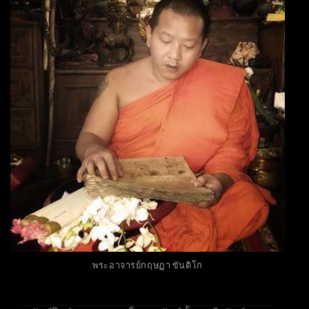
พระอาจารย์กฤษฏา ขันติโก