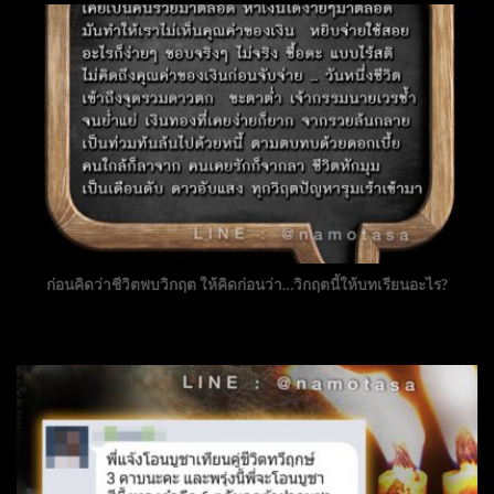
ก่อนคิดว่าชีวิตพบวิกฤต ให้คิดก่อนว่า…วิกฤตนี้ให้บทเรียนอะไร?