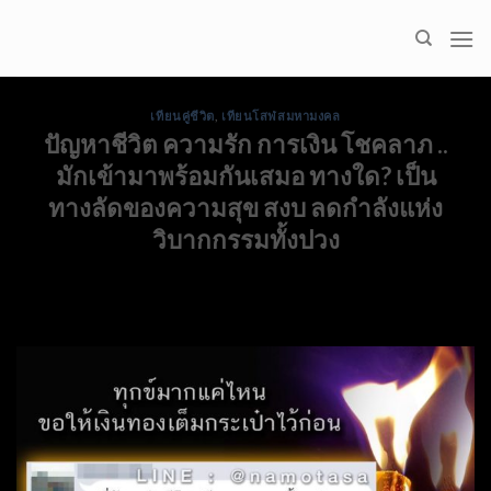
Skip
to
content
เทียนคู่ชีวิต
,
เทียนโสฬสมหามงคล
ปัญหาชีวิต ความรัก การเงิน โชคลาภ ..
มักเข้ามาพร้อมกันเสมอ ทางใด? เป็น
ทางลัดของความสุข สงบ ลดกำลังแห่ง
วิบากกรรมทั้งปวง