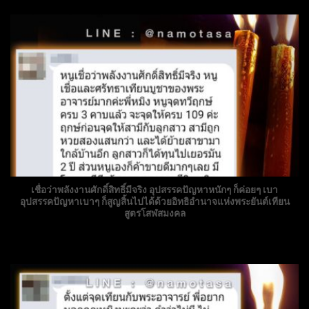
เชื่อว่าพลังงานศักดิ์สิทธิ์มีจริง อุปสรรคปัญหาหนักๆ ก็ค่อยๆ เบา
อุปสรรคปัญหาเบาๆ ก็สูญสิ้นไปได้ด้วยอิทธิอำนาจแห่งพระยันต์เทียน
สูตรโสฬสมงคล