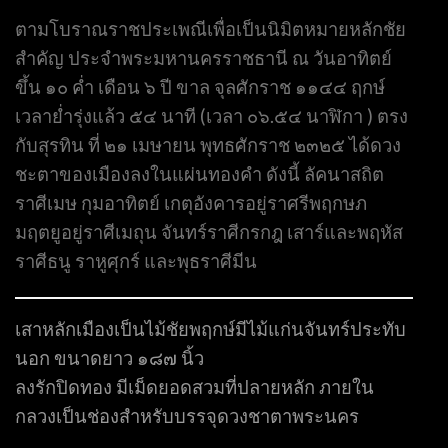
ตามโบราณราชประเพณีเพื่อเป็นนิมิตหมายหลักชัย
สำคัญ ประจำพระมหานครราชธานี ณ วันอาทิตย์
ขึ้น ๑๐ ค่ำ เดือน ๖ ปี ขาล จุลศักราช ๑๑๔๔ ฤกษ์
เวลาย่ำรุ่งแล้ว ๕๔ นาที (เวลา ๐๖.๕๔ นาฬิกา ) ตรง
กับสุรทิน ที่ ๒๑ เมษายน พุทธศักราช ๒๓๒๕ ได้ดวง
ชะตาของเมืองลงในแผ่นทองคำ ดังนี้ ลัคนาสถิต
ราศีเมษ กุมอาทิตย์ เกตุอังคารอยู่ราศรีพฤกษภ
มฤตยูอยู่ราศีเมถุน จันทร์ราศีกรกฎ เสาร์และพฤหัส
ราศีธนู ราหูศุกร์ และพุธราศีมีน
เสาหลักเมืองเป็นไม้ชัยพฤกษ์มีไม้แก่นจันทร์ประทับ
นอก ขนาดยาว ๑๘๗ นิ้ว
ลงรักปิดทอง มีเม็ดยอดสวมที่ปลายหลัก ภายใน
กลวงเป็นช่องสำหรับบรรจุดวงชาตาพระนคร