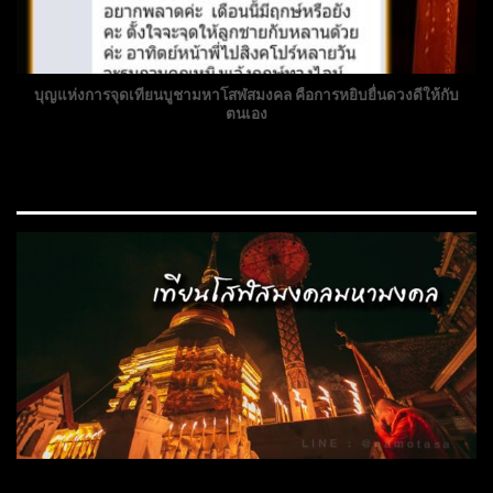
บุญแห่งการจุดเทียนบูชามหาโสฬสมงคล คือการหยิบยื่นดวงดีให้กับ
ตนเอง