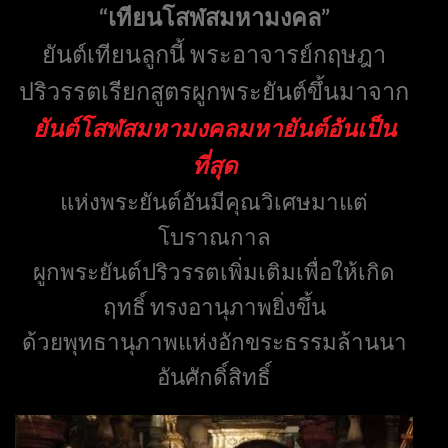
“เทียนโสฬสมหามงคล”
ยันต์เทียนลูกนี้ พระอาจารย์กฤษฎา
ปริวรรตเรียกสูตรผูกพระยันต์ขึ้นมาจาก
ยันต์โสฬสมหามงคล
มหายันต์อันเป็น
ที่สุด
แห่งพระยันต์อันมีคุณวิเศษมาแต่
โบราณกาล
ผูกพระยันต์ปริวรรตเพิ่มเติมเพื่อให้เกิด
ฤทธิ์ ทรงอานุภาพยิ่งขึ้น
ด้วยพุทธานุภาพแห่งอักขระธรรมล้านนา
อันศักดิ์สิทธิ์