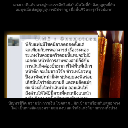
ดวงเราดีแล้ว ดวงคู่ของเราดีหรือยัง? เมื่อใดที่กำลังบุญฤทธิ์อัน
สมบูรณ์แห่งคู่บุญคู่บารมีปรากฎ เมื่อนั้นชีวิตจะรุ่งโรจน์มาก
ปัญหาชีวิต ความรัก การเงิน โชคลาภ .. มักเข้ามาพร้อมกันเสมอ ทาง
ใด? เป็นทางลัดของความสุข สงบ ลดกำลังแห่งวิบากกรรมทั้งปวง