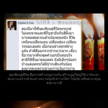
จุดเทียนคู่ชีวิต คือการสร้างบุญร่วมกัน สร้างบุญใหญ่ให้เรากับเขา
สะเดาะเคราะห์ สะเดาะความทุกข์ ความโศก โรคภัย เสริมดวง หนุน
ชะตาบารมี