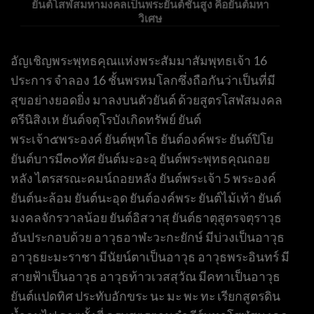
ยันต์โสฬสมหามงคลเป็นพระยันต์ชั้นสูง คือยันต์มหา
วิเศษ
อัญเชิญพระพุทธคุณแห่งพระสัมมาสัมพุทธเจ้า 16
ประการ จำลอง 16 ชั้นพรหมโลกซึ่งถือกันว่าเป็นที่มี
สุขอย่างยอดยิ่ง มาลงบนตัวยันต์ ด้วยสูตรโสฬสมงคล
ตรีนิสิงเห ยันต์จตุโรบังเกิดทรัพย์ ยันต์
พระเจ้า๕พระองค์ ยันต์พุทโธ ยันต์องค์พระ ยันต์ปิโย
ยันต์บารมี๓๐ทัศ ยันต์มะอะอุ ยันต์พระพุทธคุณถอย
หลัง ไตรสรณะคมน์ถอยหลัง ยันต์พระเจ้า 5 พระองค์
ยันต์นะล้อม ยันต์นะอุด ยันต์องค์พระ ยันต์ไม้เท้า ยันต์
มงคลจักรวาลน้อย ยันต์อิสวาสุ ยันต์ธาตุสูตรจตุราวุธ
อันประกอบด้วย อาวุธอาฬะวะกะยักษ์ มีบ่วงเป็นอาวุธ
อาวุธยะมะราชา มีนัยน์ตาเป็นอาวุธ อาวุธพระอินทร์ มี
สายฟ้าเป็นอาวุธ อาวุธท้าวเวสสุวัณ มีคทาเป็นอาวุธ
ยันต์แปดทิศ ประทับอักขระ นะ มะ พะ ทะ เรียกสูตรดิน