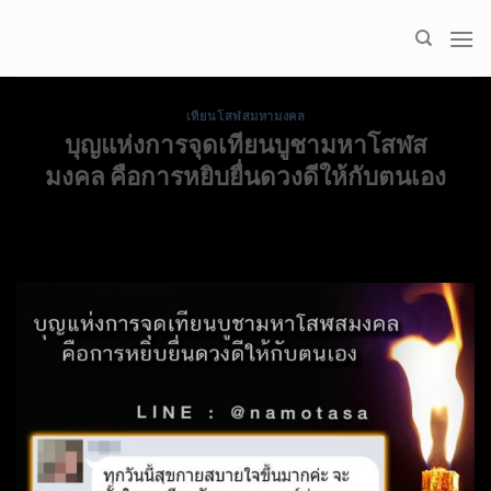
Skip
to
content
เทียนโสฬสมหามงคล
บุญแห่งการจุดเทียนบูชามหาโสฬส
มงคล คือการหยิบยื่นดวงดีให้กับตนเอง