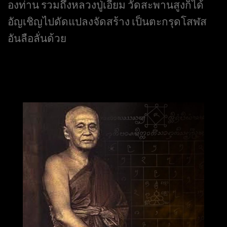
องท่าน รวมถึงหลวงปู่เอี่ยม วัดสะพานสูงก็ได้
อัญเชิญไปดัดแปลงจัดสร้าง เป็นตะกรุดโสฬส
อันลือลั่นด้วย