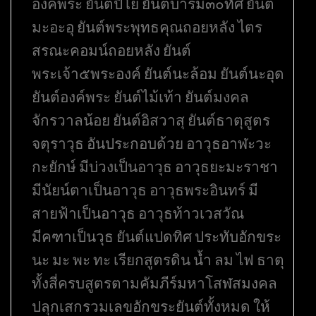
องค์พระ ยันต์ปิโย ยันต์บารมี๓๐ทัศ ยันต์
มะอะอุ ยันต์พระพุทธคุณถอยหลัง ไตร
สรณะคอมน์ถอยหลัง ยันต์
พระเจ้า๕พระองค์ ยันต์นะล้อม ยันต์นะอุด
ยันต์องค์พระ ยันต์ไม้เท้า ยันต์มงคล
จักรวาลน้อย ยันต์อิสวาสุ ยันต์ธาตุสูตร
จตุราวุธ อันประกอบด้วย อาวุธอาฬะวะ
กะยักษ์ มีบ่วงเป็นอาวุธ อาวุธยะมะราชา
มีนัยน์ตาเป็นอาวุธ อาวุธพระอินทร์ มี
สายฟ้าเป็นอาวุธ อาวุธท้าวเวสวัณ
มีคฑาเป็นวุธ ยันต์แปดทิศ ประทับอักขระ
นะ มะ พะ ทะ เรียกสูตรดิน น้ำ ลม ไฟ ธาตุ
ทั้งสี่ครบสูตรตามคัมภีร์มหาโสฬสมงคล
ปลุกเสกรวมเลขอักขระยันต์ทั้งหมด ให้