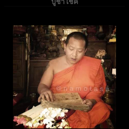
บูชาโชค