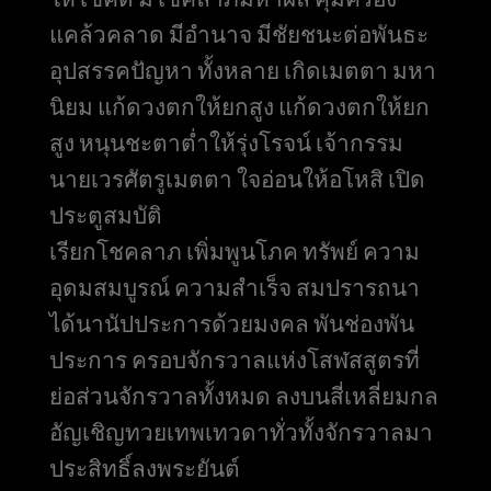
แคล้วคลาด มีอำนาจ มีชัยชนะต่อพันธะ
อุปสรรคปัญหา ทั้งหลาย เกิดเมตตา มหา
นิยม แก้ดวงตกให้ยกสูง แก้ดวงตกให้ยก
สูง หนุนชะตาต่ำให้รุ่งโรจน์ เจ้ากรรม
นายเวรศัตรูเมตตา ใจอ่อนให้อโหสิ เปิด
ประตูสมบัติ
เรียกโชคลาภ เพิ่มพูนโภค ทรัพย์ ความ
อุดมสมบูรณ์ ความสำเร็จ สมปรารถนา
ได้นานัปประการด้วยมงคล พันช่องพัน
ประการ ครอบจักรวาลแห่งโสฬสสูตรที่
ย่อส่วนจักรวาลทั้งหมด ลงบนสี่เหลี่ยมกล
อัญเชิญทวยเทพเทวดาทั่วทั้งจักรวาลมา
ประสิทธิ์ลงพระยันต์