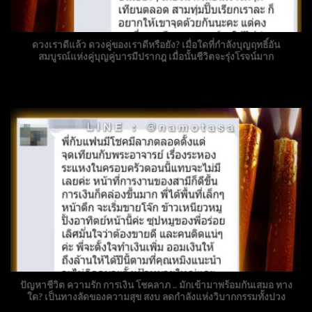
ดวงเราดีแล้ว ดวงคู่ของเราดีหรือยัง? เมื่อใดที่กำลังบุญฤทธิ์อัน
สมบูรณ์แห่งคู่บุญคู่บารมีปรากฎ เมื่อนั้นชีวิตจะรุ่งโรจน์มาก
ปัญหาชีวิต ความรัก การเงิน โชคลาภ .. มักเข้ามาพร้อมกันเสมอ ทาง
ใด? เป็นทางลัดของความสุข สงบ ลดกำลังแห่งวิบากกรรมทั้งปวง