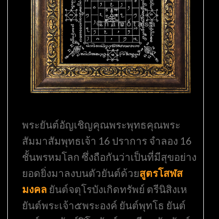
พระยันต์อัญเชิญคุณพระพุทธคุณพระ
สัมมาสัมพุทธเจ้า 16 ปราการ จำลอง 16
ชั้นพรหมโลก ซึ่งถือกันว่าเป็นที่มีสุขอย่าง
ยอดยิ่งมาลงบนตัวยันต์ด้วย
สูตรโสฬส
มงคล
ยันต์จตุโรบังเกิดทรัพย์ ตรีนิสิงเห
ยันต์พระเจ้า๕พระองค์ ยันต์พุทโธ ยันต์