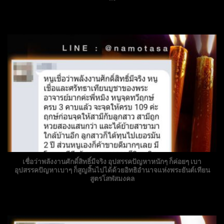
เชื่อว่าพลังงานศักดิ์สิทธิ์มีจริง อุปสรรคปัญหาหนักๆ ก็ค่อยๆ เบา
อุปสรรคปัญหาเบาๆ ก็สูญสิ้นไปได้ด้วยอิทธิอำนาจแห่งพระยันต์เทียน
สูตรโสฬสมงคล