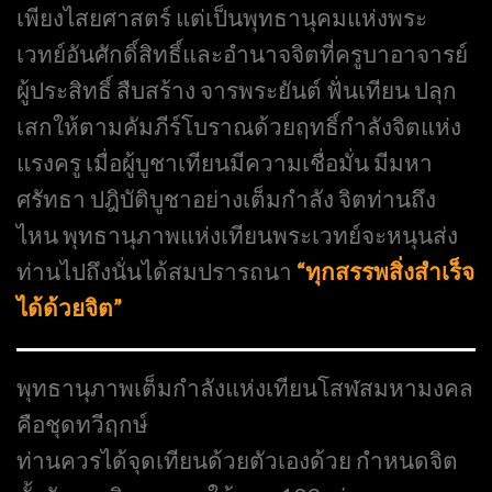
เพียงไสยศาสตร์ แต่เป็นพุทธานุคมแห่งพระ
เวทย์อันศักดิ์สิทธิ์และอำนาจจิตที่ครูบาอาจารย์
ผู้ประสิทธิ์ สืบสร้าง จารพระยันต์ ฟั่นเทียน ปลุก
เสกให้ตามคัมภีร์โบราณด้วยฤทธิ์กำลังจิตแห่ง
แรงครู เมื่อผู้บูชาเทียนมีความเชื่อมั่น มีมหา
ศรัทธา ปฎิบัติบูชาอย่างเต็มกำลัง จิตท่านถึง
ไหน พุทธานุภาพแห่งเทียนพระเวทย์จะหนุนส่ง
ท่านไปถึงนั่นได้สมปรารถนา
“ทุกสรรพสิ่งสำเร็จ
ได้ด้วยจิต”
พุทธานุภาพเต็มกำลังแห่งเทียนโสฬสมหามงคล
คือชุดทวีฤกษ์
ท่านควรได้จุดเทียนด้วยตัวเองด้วย กำหนดจิต