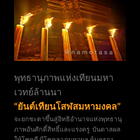
พุทธานุภาพแห่งเทียนมหา
เวทย์ล้านนา
“ยันต์เทียนโสฬสมหามงคล”
จะยกชะตาขึ้นสู่อิทธิอำนาจแห่งพุทธานุ
ภาพอันศักดิ์สิทธิ์และแรงครู บันดาลผล
ให้โชคดี มีโชคลาภมหาผล คุ้มครอง