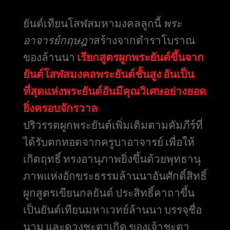
ยันต์เทียนโสฬสมหามงคลลูกนี้
พระ
อาจารย์กฤษฎา
สร้างจากตำราโบราณ
ของล้านนา
เรียกสูตรผูกพระยันต์ขึ้นจาก
ยันต์โสฬสมงคลพระยันต์ชั้นสูง อันเป็น
ที่สุดแห่งพระยันต์อันมีคุณวิเศษอย่างยอด
ยิ่งครอบจักรวาล
ปริวรรตผูกพระยันต์เพิ่มเติมตามคัมภีร์ที่
ได้รับตกทอดจากครูบาอาจารย์ เพื่อให้
เกิดฤทธิ์ ทรงอานุภาพยิ่งขึ้นด้วยพุทธานุ
ภาพแห่งอักขระธรรมล้านนาอันศักดิ์สิทธิ์
ผูกสูตรเขียนกลยันต์ ประสิทธิ์คาถาขึ้น
เป็นยันต์เทียนมหาเวทย์ล้านนา บรรจุชื่อ
นาม และดวงชะตาเกิด ของเจ้าชะตา