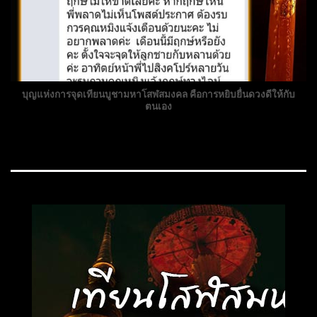
บุญแห่งการจุดเทียนบูชามหาโสฬสมงคล คือการหยิบยื่นดวงดีให้กับ
ตนเอง