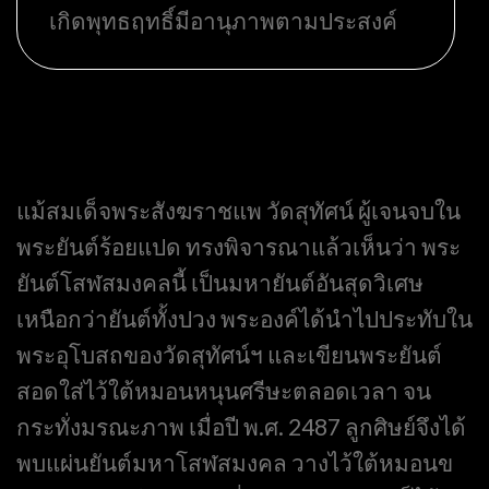
เกิดพุทธฤทธิ์มีอานุภาพตามประสงค์
แม้สมเด็จพระสังฆราชแพ วัดสุทัศน์ ผู้เจนจบใน
พระยันต์ร้อยแปด ทรงพิจารณาแล้วเห็นว่า พระ
ยันต์โสฬสมงคลนี้ เป็นมหายันต์อันสุดวิเศษ
เหนือกว่ายันต์ทั้งปวง พระองค์ได้นำไปประทับใน
พระอุโบสถของวัดสุทัศน์ฯ และเขียนพระยันต์
สอดใส่ไว้ใต้หมอนหนุนศรีษะตลอดเวลา จน
กระทั่งมรณะภาพ เมื่อปี พ.ศ. 2487
ลูกศิษย์จึงได้
พบแผ่นยันต์มหาโสฬสมงคล วางไว้ใต้หมอนข