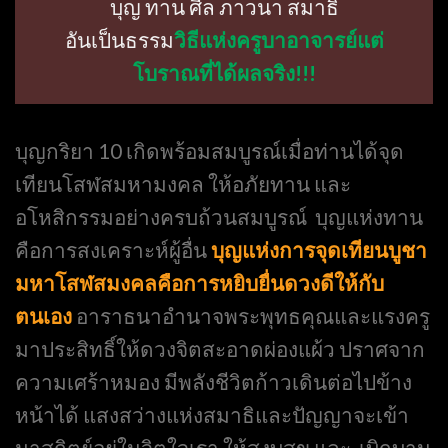
บุญ ทาน ศีล ภาวนา สมาธิ
อันเป็นธรรม
วิธีแห่งครูบาอาจารย์แต่
โบราณที่ได้ผลจริง!!!
บุญกริยา 10 เกิดพร้อมสมบูรณ์เมื่อท่านได้จุด
เทียนโสฬสมหามงคล ให้อภัยทาน และ
อโหสิกรรมอย่างครบถ้วนสมบูรณ์ บุญแห่งทาน
คือการสงเคราะห์ผู้อื่น
บุญแห่งการจุดเทียนบูชา
มหาโสฬสมงคลคือการหยิบยื่นดวงดีให้กับ
ตนเอง
อาราธนาอำนาจพระพุทธคุณและแรงครู
มาประสิทธิ์ให้ดวงจิตสะอาดผ่องแผ้ว ปราศจาก
ความเศร้าหมอง มีพลังชีวิตก้าวเดินต่อไปข้าง
หน้าได้ แสงสว่างแห่งสมาธิและปัญญาจะเข้า
มาสถิตย์อยู่ในจิตใจเรา ให้สงบสุข และ เบิกบาน