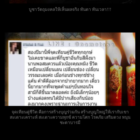
บูชาวัตถุมงคลให้เห็นผลจริง ทันตา ทันเวลา!!!
จุดเทียนคู่ชีวิต คือการสร้างบุญร่วมกัน สร้างบุญใหญ่ให้เรากับเขา
สะเดาะเคราะห์ สะเดาะความทุกข์ ความโศก โรคภัย เสริมดวง หนุน
ชะตาบารมี