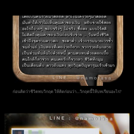
ก่อนคิดว่าชีวิตพบวิกฤต ให้คิดก่อนว่า…วิกฤตนี้ให้บทเรียนอะไร?