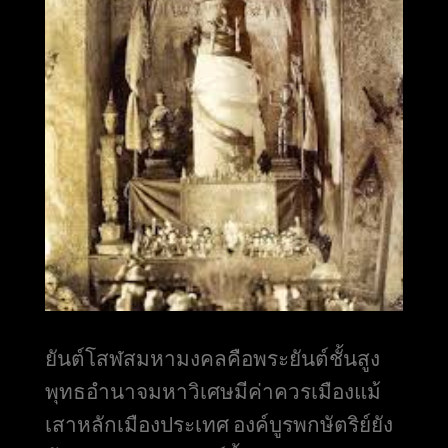
ยันต์โสฬสมหามงคลคือพระยันต์ชั้นสูง
พุทธอำนาจมหาวิเศษมีค่าควรเมือง
แม้
เสาหลักเมืองประเทศ องค์บูรพกษัตริย์ยัง