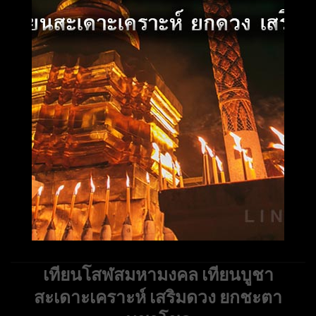
เทียนโสฬสมหามงคล เทียนบูชา
สะเดาะเคราะห์ เสริมดวง ยกชะตา