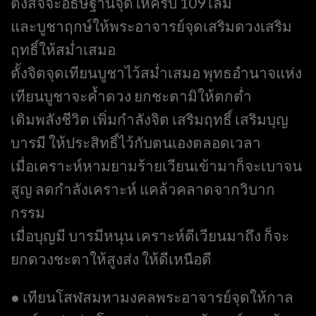
ตั้งสัจจะอธิษฐานจุดให้ครบ 109 เล่ม
และบูชาฤกษ์ให้พระอาจารย์จุดเสริมดวงเสริม
ฤทธิ์ให้สม่ำเสมอ
ตั้งจิตจุดเทียนบูชาไว้สม่ำเสมอ พุทธอำนาจแห่ง
เทียนบูชาจะค้ำดวง ยกชะตามิให้ตกต่ำ
เติมพลังชีวิต เพิ่มกำลังจิต เสริมฤทธิ์ เสริมบุญ
บารมี ให้ประสิทธิ์ไว้กับตนเองตลอดเวลา
เมื่อเคราะห์หามยามร้ายเวียนเข้ามาก็จะเบาจน
สูญ ลดกำลังเคราะห์ แคล้วคลาดจากวิบาก
กรรม
เมื่อบุญมี บารมีหนุน เคราะห์ดีเวียนมาถึง ก็จะ
ยกดวงชะตาให้สูงส่ง ให้ดีเหนือดี
● เทียนโสฬสมหามงคลพระอาจารย์จุดให้กาล