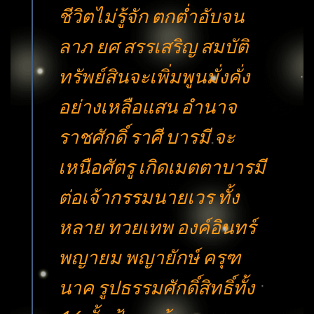
ชีวิตไม่รู้จัก ตกต่ำอับจน
ลาภ ยศ สรรเสริญ สมบัติ
ทรัพย์สินจะเพิ่มพูนมั่งคั่ง
อย่างเหลือแสน อำนาจ
ราชศักดิ์ ราศี บารมี จะ
เหนือศัตรู เกิดเมตตาบารมี
ต่อเจ้ากรรมนายเวร ทั้ง
หลาย ทวยเทพ องค์อินทร์
พญายม พญายักษ์ ครุฑ
นาค รูปธรรมศักดิ์สิทธิ์ทั้ง