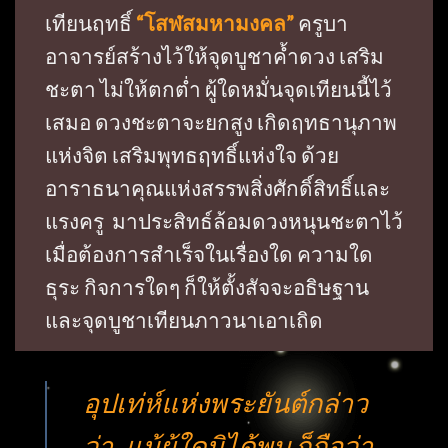
เทียนฤทธิ์
“โสฬสมหามงคล”
ครูบา
อาจารย์สร้างไว้ให้จุดบูชาค้ำดวง เสริม
ชะตา ไม่ให้ตกต่ำ ผู้ใดหมั่นจุดเทียนนี้ไว้
เสมอ ดวงชะตาจะยกสูง เกิดฤทธานุภาพ
แห่งจิต เสริมพุทธฤทธิ์แห่งใจ ด้วย
อาราธนาคุณแห่งสรรพสิ่งศักดิ์สิทธิ์และ
แรงครู
มาประสิทธ์ล้อมดวงหนุนชะตาไว้
เมื่อต้องการสำเร็จในเรื่องใด ความใด
ธุระ
กิจการใดๆ ก็ให้ตั้งสัจจะอธิษฐาน
และจุดบูชาเทียนภาวนาเอาเถิด
อุปเท่ห์แห่งพระยันต์กล่าว
ว่า..แม้ผู้ใดมิได้พบ ก็ถือว่า