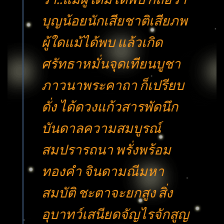
บุญน้อยนักเสียชาติเสียภพ
ผู้ใดแม้ได้พบ แล้วเกิด
ศรัทธาหมั่นจุดเทียนบูชา
ภาวนาพระคาถา ก็เปรียบ
ดั่ง ได้ดวงแก้วสารพัดนึก
บันดาลความสมบูรณ์
สมปรารถนา พรั่งพร้อม
ทองคำ จินดามณีมหา
สมบัติ ชะตาจะยกสูง สิ่ง
อุบาทว์เสนียดจัญไรจักสูญ