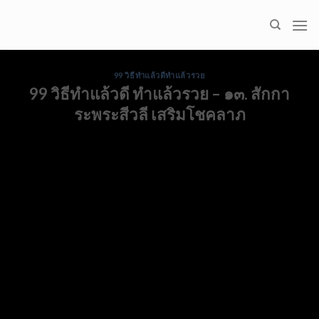
Skip
to
content
99 วิธีทำแล้วดีทำแล้วรวย
99 วิธีทำแล้วดี ทำแล้วรวย – ๑๓. สักกา
ระพระสีวลี เสริมโชคลาภ