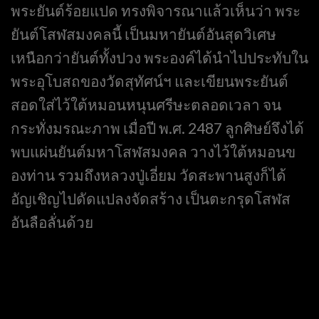
พระยันต์ร้อยแปด ทรงพิจารณาแล้วเห็นว่า พระ
ยันต์โสฬสมงคลนี้ เป็นมหายันต์อันสุดวิเศษ
เหนือกว่ายันต์ทั้งปวง พระองค์ได้นำไปประทับใน
พระอุโบสถของวัดสุทัศน์ฯ และเขียนพระยันต์
สอดใส่ไว้ใต้หมอนหนุนศรีษะตลอดเวลา จน
กระทั่งมรณะภาพ เมื่อปี พ.ศ. 2487
ลูกศิษย์จึงได้
พบแผ่นยันต์มหาโสฬสมงคล วางไว้ใต้หมอนข
องท่าน รวมถึงหลวงปู่เอี่ยม วัดสะพานสูงก็ได้
อัญเชิญไปดัดแปลงจัดสร้าง เป็นตะกรุดโสฬส
อันลือลั่นด้วย