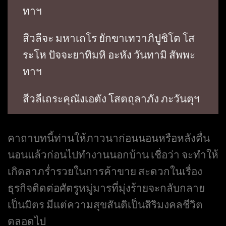
ทาฯ
สีวลีจะ มหาเถโร ยักขาเทวาภิปูชิโต โส
ระโห ปัจจะยาทิมหิ อะหัง วันทามิ สัพพะ
ทาฯ
สีวลีเถระคุณังเอตัง โสตถุลาภัง ภะวันตุฯ
คาถาบทนี้ท่านให้ภาวนาก่อนนอนหรือหลังตื่น
นอนแล้วก่อนไปทำงานนอกบ้าน เชื่อว่า จะทำให้
เกิดลาภร่ำรวยในการค้าขาย สะดวกในเรื่อง
ธุรกิจติดต่อศัตรูหมู่มารที่มุ่งร้ายจะกลับกลาย
เป็นมิตร มีแต่ความสุขสันติเป็นสิริมงคลชีวิต
ตลอดไป