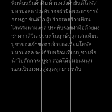
พิมพ์บนผืนผ้าดิบ ด้านหลังผ้ายันต์โสฬส
มหามงคล ประทับรอยฝ่ามือพระอาจารย์
กฤษฎา ขันติโก ผู้ปริวรรตสร้างเทียน
โสฬสมหามงคล ประทับรอยฝ่ามือด้วยผง
ชาดกาสีวิเลปะนะ ในฤกษ์ปลุกเสกเทียน
บูชาของเจ้าชะตาเจ้าของเทียนโสฬส
มหามงคล จะได้รับพร้อมเทียนบูชา เพื่อ
นำไปสักการะบูชา สอดใต้หมอนหนุน
นอนเป็นมงคลสูงสุดทุกยามหลับ