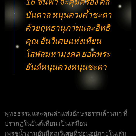
16 ชั้นฟ้า จะคุ้มครอง ดล
บันดาล หนุนดวงค้ำชะตา
ด้วยฤทธานุภาพและอิทธิ
คุณ อันวิเศษแห่งเทียน
โสฬสมหามงคล ยอดพระ
ยันต์หนุนดวงหนุนชะตา
พุทธธรรมและคุณค่าแห่งอักษรธรรมล้านนา ที่
ปรากฎในยันต์เทียน เป็นเสมือน
เพรชน้ำงามอันมีคุณวิเศษที่ซ่อนอยู่ภายในเล่ม