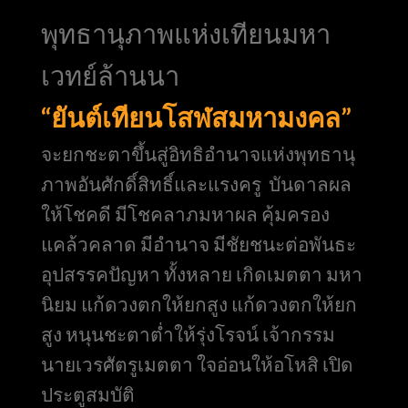
พุทธานุภาพแห่งเทียนมหา
เวทย์ล้านนา
“ยันต์เทียนโสฬสมหามงคล”
จะยกชะตาขึ้นสู่อิทธิอำนาจแห่งพุทธานุ
ภาพอันศักดิ์สิทธิ์และแรงครู บันดาลผล
ให้โชคดี มีโชคลาภมหาผล คุ้มครอง
แคล้วคลาด มีอำนาจ มีชัยชนะต่อพันธะ
อุปสรรคปัญหา ทั้งหลาย เกิดเมตตา มหา
นิยม แก้ดวงตกให้ยกสูง แก้ดวงตกให้ยก
สูง หนุนชะตาต่ำให้รุ่งโรจน์ เจ้ากรรม
นายเวรศัตรูเมตตา ใจอ่อนให้อโหสิ เปิด
ประตูสมบัติ