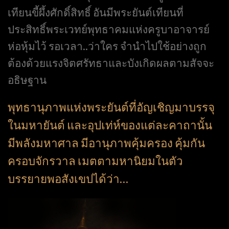
เทียนขี้ผึ้งศักดิ์สิทธิ์ อันมีพระยันต์เทียนที่
ประสิทธิ์พระเวทย์พุทธาคมแห่งครูบาอาจารย์
ห่อหุ้มไว้ รอเวลา..ว่าใคร จำนำไปใช้อย่างถูก
ต้องด้วยแรงจิตศรัทธาและบังเกิดผลตามสัจจะ
อธิษฐาน
พุทธานุภาพแห่งพระยันต์ที่อัญเชิญมาบรรจุ
ในมหายันต์ และอุปเท่ห์ของแต่ละคาถานั้น
มีพลังมหาศาล มีอานุภาพคุ้มครอง คุ้มกัน
ครอบจักรวาล เมตตามหานิยมในตัว
บรรยายพอสังเขปได้ว่า…