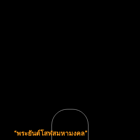
“พระยันต์โสฬสมหามงคล”