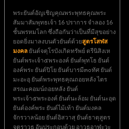
พระยันต์อัญเชิญคุณพระพุทธคุณพระ
สัมมาสัมพุทธเจ้า 16 ปราการ จำลอง 16
ชั้นพรหมโลก ซึ่งถือกันว่าเป็นที่มีสุขอย่าง
ยอดยิ่งมาลงบนตัวยันต์ด้วย
สูตรโสฬส
มงคล
ยันต์จตุโรบังเกิดทรัพย์ ตรีนิสิงเห
ยันต์พระเจ้า๕พระองค์ ยันต์พุทโธ ยันต์
องค์พระ ยันต์ปิโย ยันต์บารมี๓๐ทัศ ยันต์
มะอะอุ ยันต์พระพุทธคุณถอยหลัง ไตร
สรณะคอมน์ถอยหลัง ยันต์
พระเจ้า๕พระองค์ ยันต์นะล้อม ยันต์นะอุด
ยันต์องค์พระ ยันต์ไม้เท้า ยันต์มงคล
จักรวาลน้อย ยันต์อิสวาสุ ยันต์ธาตุสูตร
จตุราวุธ อันประกอบด้วย อาวุธอาฬะวะ