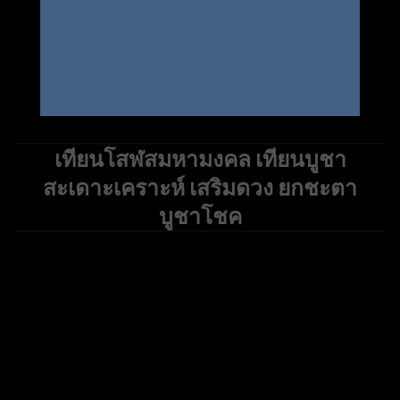
เทียนโสฬสมหามงคล เทียนบูชา
สะเดาะเคราะห์ เสริมดวง ยกชะตา
บูชาโชค