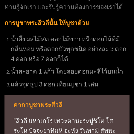
ท่านรู้จักเรา และรับรู้ความต้องการของเราได้
การบูชาพระสีวลีนั้น ให้บูชาด้วย
น้ำผึ้ง ผลไม้สด ดอกไม้ขาว หรือดอกไม้ที่มี
กลิ่นหอม หรือดอกบัวทุกชนิด อย่างละ 3 ดอก
4 ดอก หรือ 7 ดอกก็ได้
น้ำสะอาด 1 แก้ว โดยลอยดอกมะลิไว้บนน้ำ
แล้วจุดธูป 3 ดอก เทียนบูชา 1 เล่ม
คาถาบูชาพระสีวลี
“สีวลี มหาเถโร เทวะตานะระปูชิโต โส
ระโห ปัจจะยาทิมหิ อะหัง วันทามิ สัพพะ