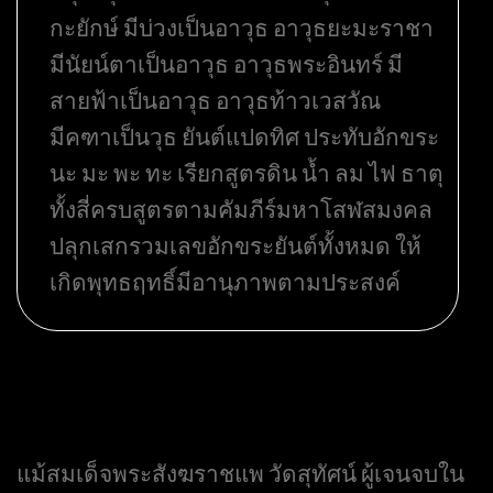
กะยักษ์ มีบ่วงเป็นอาวุธ อาวุธยะมะราชา
มีนัยน์ตาเป็นอาวุธ อาวุธพระอินทร์ มี
สายฟ้าเป็นอาวุธ อาวุธท้าวเวสวัณ
มีคฑาเป็นวุธ ยันต์แปดทิศ ประทับอักขระ
นะ มะ พะ ทะ เรียกสูตรดิน น้ำ ลม ไฟ ธาตุ
ทั้งสี่ครบสูตรตามคัมภีร์มหาโสฬสมงคล
ปลุกเสกรวมเลขอักขระยันต์ทั้งหมด ให้
เกิดพุทธฤทธิ์มีอานุภาพตามประสงค์
แม้สมเด็จพระสังฆราชแพ วัดสุทัศน์ ผู้เจนจบใน