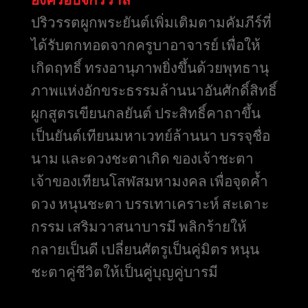
ปริวรรตผูกพระยันต์เพิ่มเติมตามคัมภีร์ที่
ได้รับตกทอดจากครูบาอาจารย์ เพื่อให้
เกิดฤทธิ์ ทรงอานุภาพยิ่งขึ้นด้วยพุทธานุ
ภาพแห่งอักขระธรรมล้านนาอันศักดิ์สิทธิ์
ผูกสูตรเขียนกลยันต์ ประสิทธิ์คาถาขึ้น
เป็นยันต์เทียนมหาเวทย์ล้านนา บรรจุชื่อ
นาม และดวงชะตาเกิด ของเจ้าชะตา
เจ้าของเทียนโสฬสมหามงคล เพื่อจุดค้ำ
ดวง หนุนชะตา บรรเทาเคราะห์ สะเดาะ
กรรม เสริมวาสนาบารมี พลิกร้ายให้
กลายเป็นดี เปลี่ยนศัตรูเป็นคู่มิตร หนุน
ชะตาคู่ชีวิตให้เป็นคู่บุญคู่บารมี