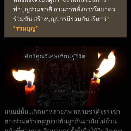
ทำบุญร่วมชาติ อานุภาพดั่งการใส่บาตร
ร่วมขัน สร้างบุญบารมีร่วมกัน เรียกว่า
“ร่วมบุญ”
มนุษย์นั้น..เกิดมาหลายภพ หลายชาติ เรา เขา
ต่างร่วมสร้างบุญบาปพันผูกกันมานับไม่ถ้วน
หน้าที่ของการเกิดมาทุกครั้งก็เพื่อให้จิตวิญญา