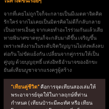
ในทางดีขึ้นเรื่อยๆ
จากที่เคยไม่ถูกใจก็จะกลายเป็นมีเมตตาจิตคิด
รักใคร่ จากไม่เคยเป็นมิตรคิดไม่ดีก็กลับกลาย
เป็นอาทรเอ็นดู จากเคยทำอะไรร่วมกันแล้วเสีย
หายพินาศขาดทุนก็จะกลับมาดีขึ้น เจริญขึ้น
เพราะพลังงานในระดับจิตวิญญานไม่ส่งพลังลบ
ต่อกัน ไม่ขัดแย้งกัน เปลี่ยนจากคู่กรรมให้เป็น
คู่บุญ ด้วยบุญฤทธิ์ แห่งอิทธิอำนาจของอักขะ
ยันต์เทียนบูชาจากแรงครูผู้สร้าง
“เทียนคู่ชีวิต”
คือการจุดเทียนสองเล่มให้
พระอาจารย์จุดให้ในกาลฤกษ์ที่ท่าน
กำหนด ( เทียนป๋าระมี๓๐ทัศ หรือ เทียน