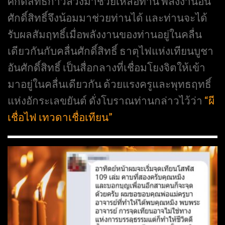
ศักดิ์สิทธิ์ก้าวล่วงมาช่วยเหลือท่าน พลังงานอัน
ศักดิ์สิทธิ์จึงน้อมมาช่วยท่านได้ และท่านจะได้
รับผลสัมฤทธิ์เมื่อพลังงานของท่านอยู่ในคลื่น
เดียวกันกับคลื่นศักดิ์สิทธิ์ ธาตุไฟแห่งเทียนบูชา
อันศักดิ์สิทธิ์ เป็นสื่อกลางที่เชื่อมโยงจิตให้เข้า
มาอยู่ในคลื่นเดียวกัน ด้วยแรงครูและพุทธฤทธิ์
แห่งอักระเลขยันต์ ดั่งโบราณท่านกล่าวไว้ว่า
“ผี
เชื่อไฟ เทวดาเชื่อเทียน”