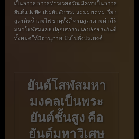
เป็นอาวุธ อาวุธท้าวเวสสุวัณ มีคทาเป็นอาวุธ
ยันต์แปดทิศ ประทับอักขระ นะ มะ พะ ทะ เรียก
สูตรดินน้ำลมไฟ ธาตุทั้งสี่ ครบสูตรตามคำภีร์
มหาโสฬสมงคล ปลุกเสกรวมเลขอักขระยันต์
ทั้งหมดให้มีอานุภาพเป็นไปดั่งประสงค์
ยันต์โสฬสมหา
มงคลเป็นพระ
ยันต์ชั้นสูง คือ
ยันต์มหาวิเศษ