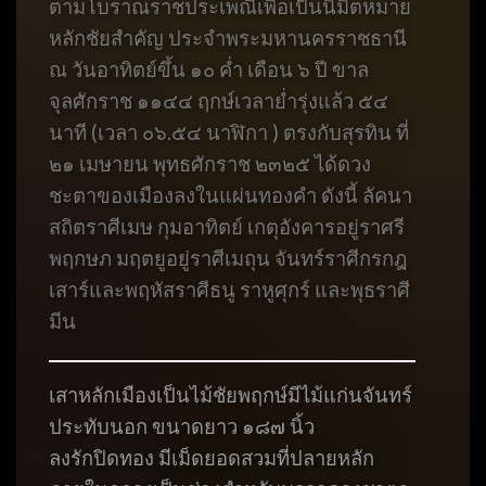
ตามโบราณราชประเพณีเพื่อเป็นนิมิตหมาย
หลักชัยสำคัญ ประจำพระมหานครราชธานี
ณ วันอาทิตย์ขึ้น ๑๐ ค่ำ เดือน ๖ ปี ขาล
จุลศักราช ๑๑๔๔ ฤกษ์เวลาย่ำรุ่งแล้ว ๕๔
นาที (เวลา ๐๖.๕๔ นาฬิกา ) ตรงกับสุรทิน ที่
๒๑ เมษายน พุทธศักราช ๒๓๒๕ ได้ดวง
ชะตาของเมืองลงในแผ่นทองคำ ดังนี้ ลัคนา
สถิตราศีเมษ กุมอาทิตย์ เกตุอังคารอยู่ราศรี
พฤกษภ มฤตยูอยู่ราศีเมถุน จันทร์ราศีกรกฎ
เสาร์และพฤหัสราศีธนู ราหูศุกร์ และพุธราศี
มีน
เสาหลักเมืองเป็นไม้ชัยพฤกษ์มีไม้แก่นจันทร์
ประทับนอก ขนาดยาว ๑๘๗ นิ้ว
ลงรักปิดทอง มีเม็ดยอดสวมที่ปลายหลัก