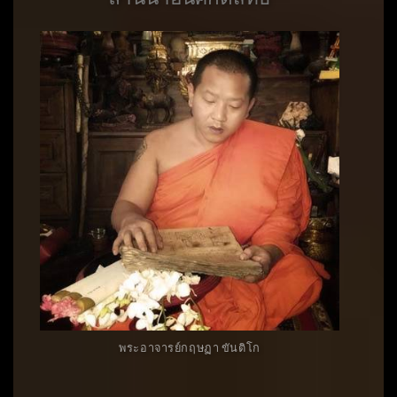
พระอาจารย์กฤษฏา ขันติโก