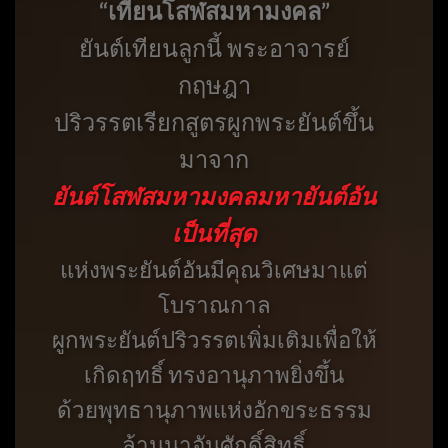
“เทียนโสฬสมหามงคล”
ยันต์เทียนลูกนี้ พระอาจารย์
กฤษฎา
ปริวรรตเรียกสูตรผูกพระยันต์ขึ้น
มาจาก
ยันต์โสฬสมหามงคล
มหายันต์อัน
เป็นที่สุด
แห่งพระยันต์อันมีคุณวิเศษมาแต่
โบราณกาล
ผูกพระยันต์ปริวรรตเพิ่มเติมเพื่อให้
เกิดฤทธิ์ ทรงอานุภาพยิ่งขึ้น
ด้วยพุทธานุภาพแห่งอักขระธรรม
ล้านนาอันศักดิ์สิทธิ์