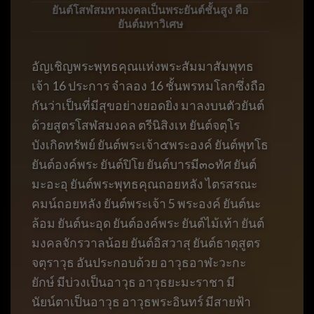
ยันต์โสฬสมหามงคลเป็นพระยันต์ชั้นสูง คือ
ยันต์มหาวิเศษ
อัญเชิญพระพุทธคุณแห่งพระสัมมาสัมพุทธ
เจ้า 16 ประการ จำลอง 16 ชั้นพรหมโลกซึ่งถือ
กันว่าเป็นที่มีสุขอย่างยอดยิ่ง มาลงบนตัวยันต์
ด้วยสูตรโสฬสมงคล ตรีนิสิงเห ยันต์จตุโร
บังเกิดทรัพย์ ยันต์พระเจ้า๕พระองค์ ยันต์พุทโธ
ยันต์องค์พระ ยันต์ปิโย ยันต์บารมี๓๐ทัศ ยันต์
มะอะอุ ยันต์พระพุทธคุณถอยหลัง ไตรสรณะ
คมน์ถอยหลัง ยันต์พระเจ้า 5 พระองค์ ยันต์นะ
ล้อม ยันต์นะอุด ยันต์องค์พระ ยันต์ไม้เท้า ยันต์
มงคลจักรวาลน้อย ยันต์อิสวาสุ ยันต์ธาตุสูตร
จตุราวุธ อันประกอบด้วย อาวุธอาฬะวะกะ
ยักษ์ มีบ่วงเป็นอาวุธ อาวุธยะมะราชา มี
นัยน์ตาเป็นอาวุธ อาวุธพระอินทร์ มีสายฟ้า