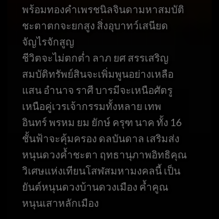
พร้อมทองคำเพรชนิลจินดามหาสมบัติ
ชะตาตกจะยกสูง สิ่งอุบาทว์เสนียด
จัญไรจักสูญ
ชีวิตจะไม่ตกต่ำ ลาภ ยศ สรรเสริญ
สมบัติทรัพย์สินจะเพิ่มพูนอย่างเหลือ
แสน อำนาจ ราศี บารมีจะเหนือศัตรู
เหนือคู่เวรเจ้ากรรมทั้งหลาย เทพ
อินทร์ พรหม ยม ยักษ์ ครุฑ นาค ทั้ง 16
ชั้นฟ้าจะคุ้มครอง ดลบันดาล เสริมส่ง
หนุนดวงค้ำชะตา ฤทธานุภาพอิทธิคุณ
วิเศษแห่งเทียนโสฬสมหามงคลนี้ เป็น
ยันต์หนุนดวงบ้านดวงเมือง ค้ำคูณ
หนุนเสาหลักเมือง