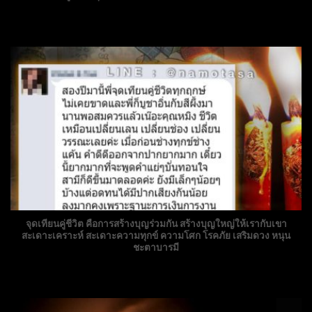
จุดเทียนคู่ชีวิต คือการสร้างบุญร่วมกัน สร้างบุญใหญ่ให้เรากับเขา
สะเดาะเคราะห์ สะเดาะความทุกข์ ความโศก โรคภัย เสริมดวง หนุน
ชะตาบารมี