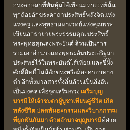
กระดาษสาที่พันหุ้มไส้เทียนมหาเวทย์นั้น
ทุกถ้อยอักขระคาถาประสิทธิ์พลังจิตแห่ง
แรงครู และพุทธามหาเวทย์แห่งคุณพระ
เขียนสาธายายพระธรรมคุณ ประสิทธิ์
พระพุทธคุณลงพระยันต์ ล้วนเป็นการ
รวมเอาอำนาจแห่งพุทธะอันประเสริฐมา
ประสิทธ์ไว้ในพระยันต์ไส้เทียน และขี้ผึ้ง
ศักดิ์สิทธิ์ ไม่มีอักขระหรือถ้อยคาถาทาง
ต่ำ อีกทั้งมวลสารทั้งสิ้นล้วนเป็นสิ่งอัน
เป็นมงคล เพื่อจุดเสริมดวง
เสริมบุญ
บารมีให้เจ้าชะตาผู้บูชาเทียนคู่ชีวิต เกิด
พลังชีวิต ปลดพันธะกรรมและวิบากกรรม
ที่ผูกพันกันมา ด้วยอำนาจบุญบารมี
ที่ฝ่าย
หนึ่งตั้งจิตเป็นผู้สร้างร่วมกัน เป็นการ