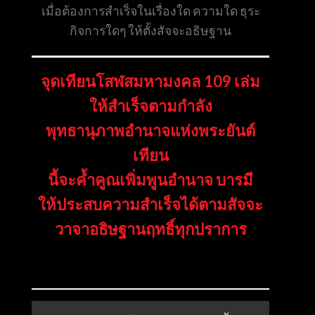
เมื่อต้องการสำเร็จในเรื่องใด ความใด ธุระ
กิจการใดๆ ให้ตั้งสัจจะอธิษฐาน
จุดเทียนโสฬสมหามงคล 109 เล่ม
ให้สำเร็จตามกำลัง
พุทธานุภาพอำนาจแห่งพระยันต์
เทียน
นี้จะค้ำคูณเพิ่มพูนอำนาจ บารมี
ให้ประสบความสำเร็จได้ตามสัจจะ
วาจาอธิษฐานฤทธิ์ทุกปราการ