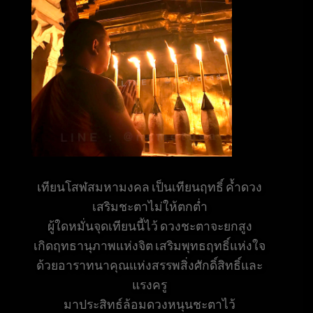
เทียนโสฬสมหามงคล เป็นเทียนฤทธิ์ ค้ำดวง
เสริมชะตาไม่ให้ตกต่ำ
ผู้ใดหมั่นจุดเทียนนี้ไว้ ดวงชะตาจะยกสูง
เกิดฤทธานุภาพแห่งจิต เสริมพุทธฤทธิ์แห่งใจ
ด้วยอาราทนาคุณแห่งสรรพสิ่งศักดิ์สิทธิ์และ
แรงครู
มาประสิทธ์ล้อมดวงหนุนชะตาไว้