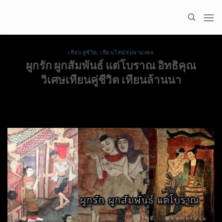
Skip
to
content
เทียนคู่ชีวิต
,
เทียนโสฬสมหามงคล
ผูกรัก ผูกสัมพันธ์ แต่โบราณ อิทธิคุณ
วิเศษเทียนคู่ชีวิต เทียนล้านนา