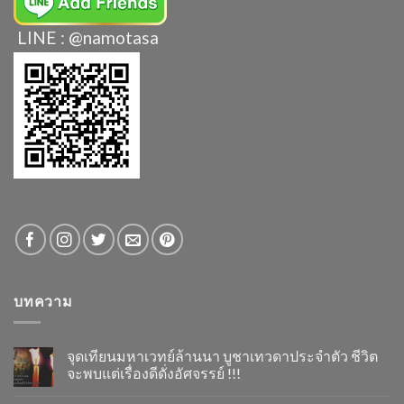
LINE : @namotasa
บทความ
จุดเทียนมหาเวทย์ล้านนา บูชาเทวดาประจำตัว ชีวิต
จะพบแต่เรื่องดีดั่งอัศจรรย์ !!!