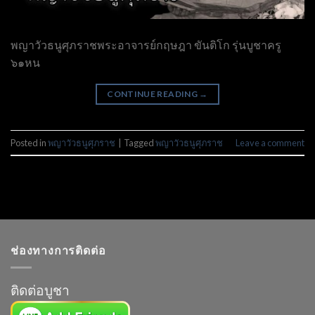
พญาวัวธนูศุภราชพระอาจารย์กฤษฎา ขันติโก รุ่นบูชาครู
๖๑หน
CONTINUE READING
→
Posted in
พญาวัวธนูศุภราช
|
Tagged
พญาวัวธนูศุภราช
Leave a comment
ช่องทางการติดต่อ
ติดต่อบูชา