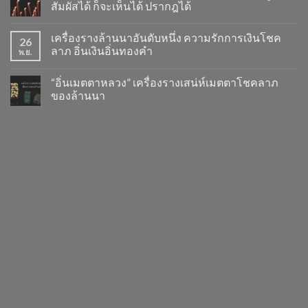
สัมผัสได้ ก็จะเห็นได้ ปรากฎได้
เครื่องรางล้านนาอันดับหนึ่ง ความรักการเงินโชค
26
ลาภ อิ่นเงินอิ่นทองคำ
พ.ย.
“อิ่นเมตตาหลวง” เครื่องรางเสน่ห์เมตตาโชคลาภ
ของล้านนา