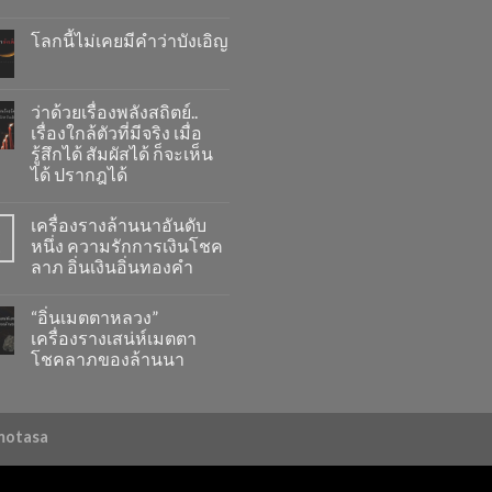
โลกนี้ไม่เคยมีคำว่าบังเอิญ
ว่าด้วยเรื่องพลังสถิตย์..
เรื่องใกล้ตัวที่มีจริง เมื่อ
รู้สึกได้ สัมผัสได้ ก็จะเห็น
ได้ ปรากฎได้
เครื่องรางล้านนาอันดับ
หนึ่ง ความรักการเงินโชค
.
ลาภ อิ่นเงินอิ่นทองคำ
“อิ่นเมตตาหลวง”
เครื่องรางเสน่ห์เมตตา
โชคลาภของล้านนา
amotasa