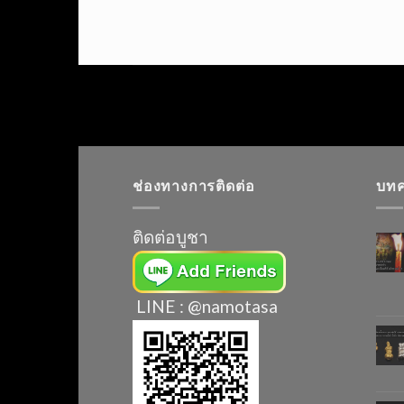
Skip
to
content
ช่องทางการติดต่อ
บท
ติดต่อบูชา
LINE : @namotasa