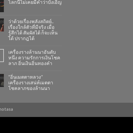
โลกนี้ไม่เคยมีคำว่าบังเอิญ
ว่าด้วยเรื่องพลังสถิตย์..
เรื่องใกล้ตัวที่มีจริง เมื่อ
รู้สึกได้ สัมผัสได้ ก็จะเห็น
ได้ ปรากฎได้
เครื่องรางล้านนาอันดับ
หนึ่ง ความรักการเงินโชค
.
ลาภ อิ่นเงินอิ่นทองคำ
“อิ่นเมตตาหลวง”
เครื่องรางเสน่ห์เมตตา
โชคลาภของล้านนา
amotasa