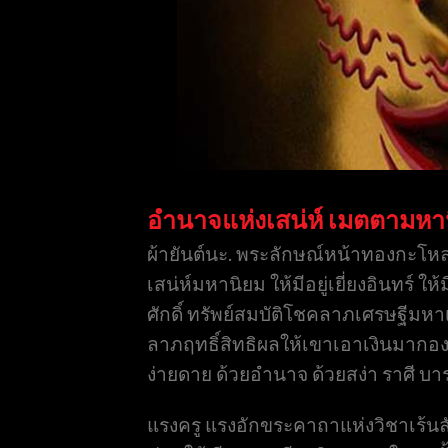
อำนาจแห่งเสน่ห์ เมตตามหา
ผ้ายันต์นะ. พระลักษณ์หน้าทองกะโห
เสน่ห์มหานิยม ให้มีอยู่เยี่ยงอินทร์ 
ศักดิ์ ทรัพย์สมบัติโชคลาภเศรษฐีมหา
ลาภฤทธิ์สิทธิผลให้เขาเอาเงินมากอง
ง่ายดาย ด้วยอำนาจ ด้วยสง่า ราศี บ
แรงครู แรงอักขระคาถาแห่งวิชาเร้นลั