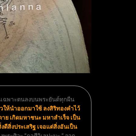
านเฉพาะตนลงบนพระยันต์ทุกผืน
วให้นำออกมาใช้ ลงสิริทองคำไว้
ยดาย เกิดมหาชนะ มหาสำเร็จ เป็น
ดีสิ่งประเสริฐ เจอแต่สิ่งอันเป็น
งพระศิวะ “กาศีวิเลปะนะ ” จาก