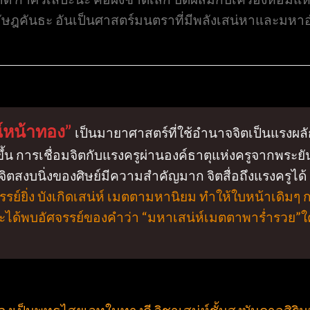
อัษฎคันธะ อันเป็นศาสตร์มนตราที่มีพลังเสน่หาและมหาอ
์หน้าทอง”
เป็นมายาศาสตร์ที่ใช้อำนาจจิตเป็นแรงผลักดั
ดขึ้น การเชื่อมจิตกับแรงครูผ่านองค์ธาตุแห่งครูจากพระ
ตสงบนิ่งของศิษย์มีความสำคัญมาก จิตสื่อถึงแรงครูได้
จรรย์ยิ่ง บังเกิดเสน่ห์ เมตตามหานิยม ทำให้ใบหน้าเดิมๆ 
 จะได้พบอัศจรรย์ของคำว่า “มหาเสน่ห์เมตตาพาร่ำรวย”ใคร