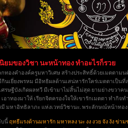
นิยมของวิชา นะหน้าทอง ทำอะไรก็รวย
ลกทองคำองค์ครูมหาวิเศษ สร้างประสิทธิ์ด้วยเมตตามนต
ให้มีกินเยี่ยงพรหม มีอิทธิผลด้านเสน่หารักใคร่เมตตาเป็น
เศรษฐีบังเกิดผลทวี มีเข้ามาไม่สิ้นไม่สุด ยามย่างขวา
 เอาทองมาให้ เรียกจิตครองใจให้เขารักเมตตา ทำกิจทำ
ารมี มหาอิทธิลาภะ แห่งเวทย์วิชานะ. พระลักษณ์หน้าทอง
บนี้
ฤทธีแรงด้านมหารัก มหาหลง นะ งง งวย จัง งัง ข่ามข