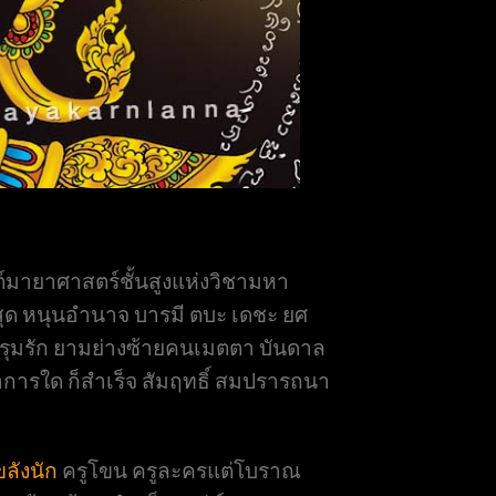
์มายาศาสตร์ชั้นสูงแห่งวิชามหา
ที่สุด หนุนอำนาจ บารมี ตบะ เดชะ ยศ
คนรุมรัก ยามย่างซ้ายคนเมตตา บันดาล
การใด ก็สำเร็จ สัมฤทธิ์ สมปรารถนา
ลังนัก
ครูโขน ครูละครแต่โบราณ