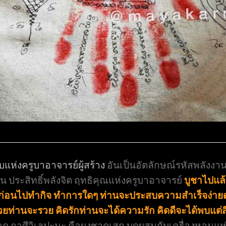
ิบแห่งครูบาอาจารย์ผู้สร้าง
อันเป็นอัตลักษณ์รหัสพลังง
าน ประสิทธิ์พลังจิต ฤทธิคุณแห่งครูบาอาจารย์
บูชาไปแล้
ตัว ก่อนไปทำกิจ ทำการใดๆ ท่านจะประสบความสำเร็จง่า
ิดรวยท่านจะรวย คิดรักท่านจะได้ความรัก คิดดีจะได้พบแต่สิ่ง
าด กาศีวิเลปะนะ คือผงชาดเสก บดผสมกับเครื่องหอมแห่