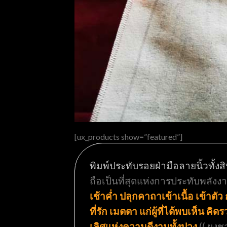
[ux_products show=”featured”]
พิมพ์ประทับรอยฝ่ามือลายนิ้วทั้งส
ถือเป็นที่สุดแห่งการประทับพลังง
เช้าค่ำ ปลุกคาถาเข้าเนื้อ เข้า
ที่รัก เมตตา แก่ผู้ที่ได้พบเห็น ค
เลิศแห่งความดีงามทั้งปวง
(( ผงช