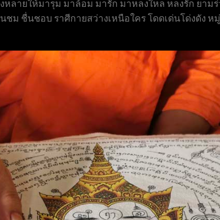
้งหลายให้มารุม มาล้อม มารัก มาหลงใหล หลงรัก ยามร่า
่นชม ชื่นชอบ ราศีกายสว่างเหนือใคร โดดเด่นโด่งดัง ห