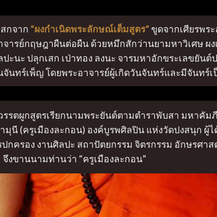
กเสกจาก
“ผงกำเนิดพระลักษณ์เต็มสูตร”
ขูดจากเศียรพระ
จารย์กฤษฎาผืนต่อผืน ด้วยหมึกสักว่านยามหาวิเศษ ผง
ลปะนะ ปลุกเสก เป่าทอง ลงนะ จารมหาอักขระเลขยันต์ป
ืนจันทร์เพ็ญ โดยพระอาจารย์ผู้เกิดวันจันทร์และมีจันทร์
รรตผูกสูตรเรียกนามพระยันต์ตามตำราพับสา มหาคัมภี
นี (ครูเมืองละกอน) องค์บูรพศิลปิน แห่งวัดปงสนุก ผู้ได้
งการปกครอง งานศิลปะ สถาปัตยกรรม จิตรกรรม อักษรศาส
จึงขานนามท่านว่า “ครูเมืองละกอน”