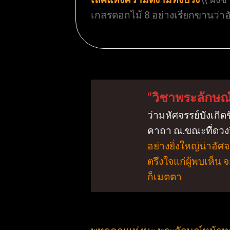
เกสรดอกไม้ 8 อย่างเรียกขานว่า
“วิชาพระลักษณ
ว่ามหัศจรรย์บังเกิ
คาถา ณ.ขณะที่ดวงจิ
อย่างยิ่งใหญ่น่าอัศ
ตรึงใจแก่ผู้พบเห็น
ก็เมตตา