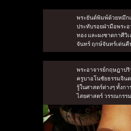
พระยันต์พิมพ์ด้วยหมึ
ประทับรอยฝ่ามือพระอา
ทอง และผงชาดกาศีวิเ
จันทร์ ฤกษ์จันทร์เด่นค
พระอาจารย์กฤษฎาปริว
ครูบาอโนชัยธรรมจินดามุ
รู้ในศาสตร์ต่างๆ ทั้
ไสยศาสตร์ วรรณกรรม 