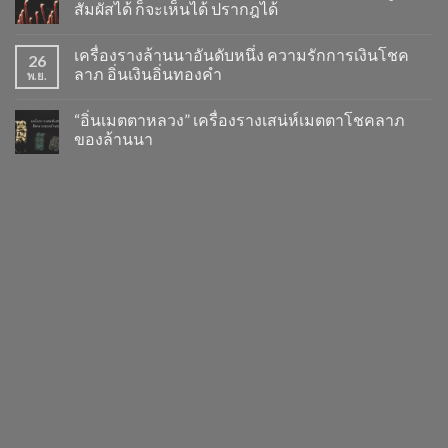
สัมผัสได้ ก็จะเห็นได้ ปรากฎได้
เครื่องรางล้านนาอันดับหนึ่ง ความรักการเงินโชค
26
ลาภ อิ่นเงินอิ่นทองคำ
พ.ย.
“อิ่นเมตตาหลวง” เครื่องรางเสน่ห์เมตตาโชคลาภ
ของล้านนา