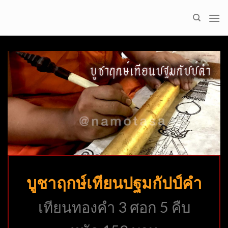
Skip
to
content
บูชาฤกษ์เทียนปฐมกัปป์คำ
เทียนทองคำ 3 ศอก 5 คืบ