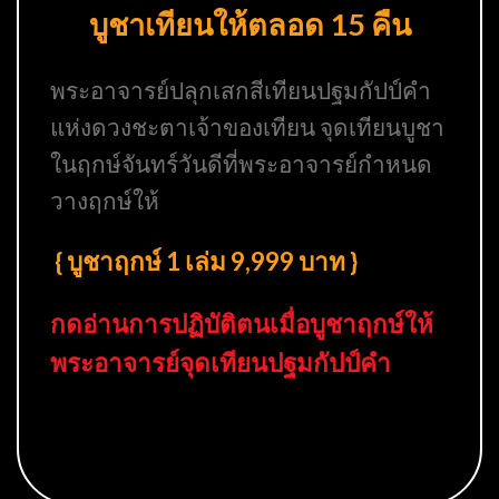
บูชาเทียนให้ตลอด 15 คืน
พระอาจารย์ปลุกเสกสีเทียนปฐมกัปป์คำ
แห่งดวงชะตาเจ้าของเทียน จุดเทียนบูชา
ในฤกษ์จันทร์วันดีที่พระอาจารย์กำหนด
วางฤกษ์ให้
{ บูชาฤกษ์ 1 เล่ม 9,999 บาท }
กดอ่านการปฏิบัติตนเมื่อบูชาฤกษ์ให้
พระอาจารย์จุดเทียนปฐมกัปป์คำ