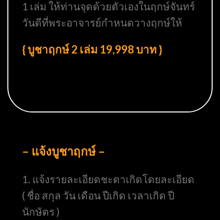
1 เล่ม ให้ท่านจุดด้วยตัวเองในฤกษ์จันทร์
วันดีที่พระอาจารย์กำหนดวางฤกษ์ให้
{ บูชาฤกษ์ 2 เล่ม 19,998 บาท }
– แจ้งบูชาฤกษ์ –
1. แจ้งรายละเอียดชะตาเกิดโดยละเอียด
( ชื่อ สกุล วัน เดือน ปีเกิด เวลาเกิด ปี
นักษัตร )