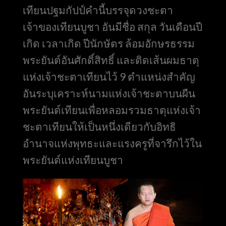
เทียนปฐมกัปป์คำนี้บรรจุดวงชะตา
เจ้าของเทียนบูชา อันมีชื่อ สกุล วันเดือนปี
เกิด เวลาเกิด ปีนักษัตร ล้อมอักษรธรรม
พระยันต์อันศักดิ์สิทธิ์ และติดเส้นผมธาตุ
แห่งเจ้าชะตาเทียนไว้ 9 ตำแหน่งสำคัญ
อันระบุเคราะห์นามแห่งเจ้าชะตาบนผืน
พระยันต์เทียนเพื่อหลอมรวมธาตุแห่งเจ้า
ชะตาเทียนให้เป็นหนึ่งเดียว
กับอิทธิ
อำนาจแห่งพุทธะและแรงครูที่จารึกไว้ใน
พระยันต์แห่งเทียนบูชา