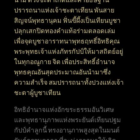
ปรารถนาแห่งเจ้าชะตาเทียน พันสาย
สิญจน์พุทธานุคม ฟั่นขี้ผึ้งเป็นเทียนบูชา
ปลุกเสกปิดทองคำแท้อร่ามตลอดเล่ม
เพื่อจุดบูชาอาราทนาพุทธฤทธิ์อิทธิคุณ
พระพุทธเจ้าแห่งภัทรกัปป์ให้มาสถิตย์อยู่
ในทุกอณูกาย จิต เพื่อประสิทธิ์อำนาจ
พุทธคุณอันสุดประมาณอันนำมาซึ่ง
ความสำเร็จ สมปรารถนาทั้งปวงแห่งเจ้า
ชะตาผู้บูชาเทียน
อิทธิอำนาจแห่งอักขระธรรมอันวิเศษ
และพุทธานุภาพแห่งพระยันต์เทียนปฐม
กัปป์คำลูกนี้ ทรงอานุภาพสูงสุดในมนต์