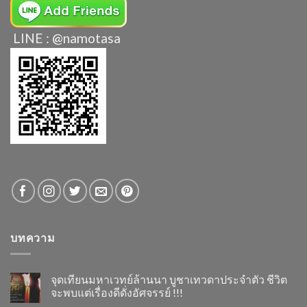
LINE : @namotasa
บทความ
จุดเทียนมหาเวทย์ล้านนา บูชาเทวดาประจำตัว ชีวิต
จะพบแต่เรื่องดีดั่งอัศจรรย์ !!!