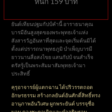
หนัก 159 บาท
ยันต์เทียนปฐมกัปป์คำนี้ อาราธนาคุณ
บารมีอันสูงสุดของพระพุทธเจ้าแห่ง
สังสารวัฎอันหาที่สุดและจุดเริ่มต้นมิได้
ตั้งแต่ปรารถนาพุทธภูมิ บำเพ็ญบารมี
ยาวนานสี่อสงไขย แสนกัปป์ จนสำเร็จ
ตรัสรู้เป็นพระสัมมาสัมพุทธเจ้ามา
ประสิทธิ์
คุรุอาจารย์ผู้แตกฉาน ได้ปริวรรตถอด
อักษรธรรม สร้างกลยันต์อันศักดิ์สิทธิ์ทรง
อานุภาพอันวิเศษ ผูกพระยันต์ บรรจุชื่อ
นาม ดวงชะตาเกิดและคำอธิษฐาน