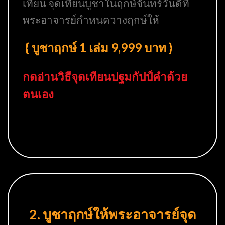
เทียน จุดเทียนบูชาในฤกษ์จันทร์วันดีที่
พระอาจารย์กำหนดวางฤกษ์ให้
{ บูชาฤกษ์ 1 เล่ม 9,999 บาท }
กดอ่านวิธีจุดเทียนปฐมกัปป์คำด้วย
ตนเอง
2. บูชาฤกษ์ให้พระอาจารย์จุด