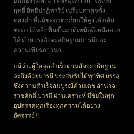
ยันต์ธรรมคาถา ที่จะมุ่งภาวนาให้เกิด
ฤทธิ์ อิทธิปาฏิหาริย์ เปรียบค่าดุจดั่ง
ทองคำ ที่แม้ชะตาตกก็ยกให้สูงได้ กลับ
ชะตาให้พลิกฟื้นขึ้นมาดีเหนือดีเหนือดวง
ได้ ด้วยแรงสัจจะอธิษฐานบารมีและ
ความเพียรภาวนา
แม้ว่า..ผู้ใดจุดสำเร็จตามสัจจะอธิษฐาน
จะถึงด้วยบารมี ประสบชัยได้ทุกทิศ บรรลุ
ซึ่งความสำเร็จสมบูรณ์ด้วยเดช อำนาจ
ราชศักดิ์ บารมี ผ่านเคราะห์ มีชัยในทุก
อุปสรรคทุกเรื่องทุกความได้อย่าง
อัศจรรย์ !!