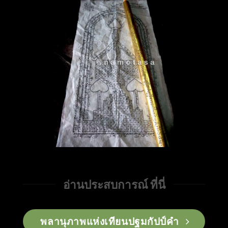
อ่านประสบการณ์ ที่นี่
พลานุภาพแห่งเทียนปฐมกัปป์คำ