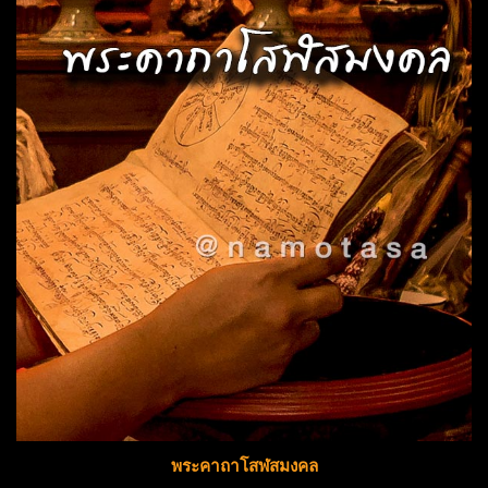
พระคาถาโสฬสมงคล