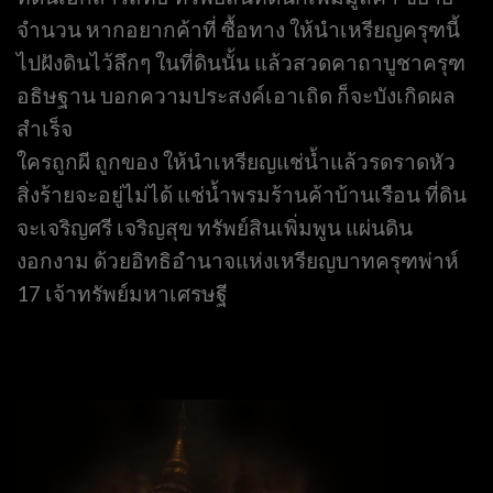
จำนวน หากอยากค้าที่ ซื้อทาง ให้นำเหรียญครุฑนี้
ไปฝังดินไว้ลึกๆ ในที่ดินนั้น แล้วสวดคาถาบูชาครุฑ
อธิษฐาน บอกความประสงค์เอาเถิด ก็จะบังเกิดผล
สำเร็จ
ใครถูกผี ถูกของ ให้นำเหรียญแช่น้ำแล้วรดราดหัว
สิ่งร้ายจะอยู่ไม่ได้ แช่น้ำพรมร้านค้าบ้านเรือน ที่ดิน
จะเจริญศรี เจริญสุข ทรัพย์สินเพิ่มพูน แผ่นดิน
งอกงาม ด้วยอิทธิอำนาจแห่งเหรียญบาทครุฑพ่าห์
17 เจ้าทรัพย์มหาเศรษฐี