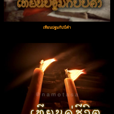
เทียนปฐมกัปป์คำ