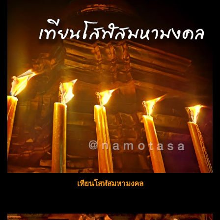
เทียนโสฬสมหามงคล