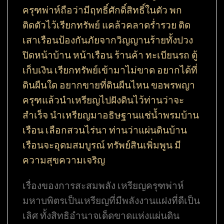
ครุฑพ่าห์ถือว่ามีฤทธิ์ศักดิ์สิทธิ์ในตัว พก
ติดตัวไว้เรียกทรัพย์ แคล้วคลาดร่ำรวย ติด
เสาเรือนป้องกันภัยจากวิญญานร้ายทั้งปวง
ปิดหน้าบ้าน หน้าเรือน ร้านค้า ทะเบียนรถ ตู้
เก็บเงิน เรียกทรัพย์เข้ามาไม่ขาด อยากได้ที่
ดินผืนใด อยากขายที่ดินผืนไหน ขอพรพญา
ครุฑแล้วนำเหรียญไปฝังดินไว้ท่านว่าจะ
สำเร็จ นำเหรียญมาอธิษฐานแช่น้ำพรมบ้าน
เรือน เลือกสวนไร่นา ท่านว่าแผ่นดินบ้าน
เรือนจะอุดมสมบูรณ์ ทรัพย์สินเพิ่มพูน มี
ความสุขความเจริญ
เรื่องของการสะสมพลัง เหรียญครุฑพ่าห์
มหาบพิตรเป็นเหรียญที่มีพลังงานแฝงที่ดีเป็น
เลิศ ทั้งสิทธิอำนาจเด็ดขาดแห่งแผ่นดิน