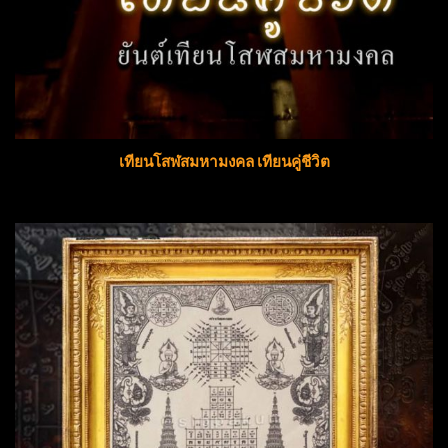
เทียนโสฬสมหามงคล เทียนคู่ชีวิต