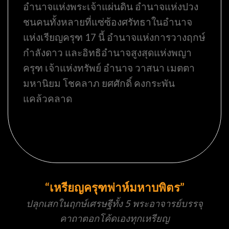
อำนาจแห่งพระเจ้าแผ่นดิน อำนาจแห่งปวง
ชนคนทั้งหลายที่แซ่ซ้องศรัทธาในอำนาจ
แห่งเรียญครุฑ 17 นี้ อำนาจแห่งการวางฤกษ์
กำลังดาว และอิทธิอำนาจสูงสุดแห่งพญา
ครุฑ เจ้าแห่งทรัพย์ อำนาจ วาสนา เมตตา
มหานิยม โชคลาภ ยศศักดิ์ คงกระพัน
แคล้วคลาด
“เหรียญครุฑพ่าห์มหาบพิตร”
ปลุกเสกในฤกษ์เศรษฐีทั้ง 5 พระอาจารย์บรรจุ
คาถาตอกโค้ดเองทุกเหรียญ