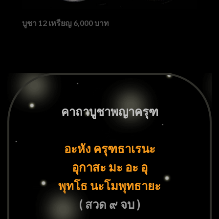
บูชา 12 เหรียญ 6,000 บาท
คาถาบูชาพญาครุฑ
อะหัง ครุฑธาเรนะ
อุกาสะ มะ อะ อุ
พุทโธ นะโมพุทธายะ
( สวด ๙ จบ )