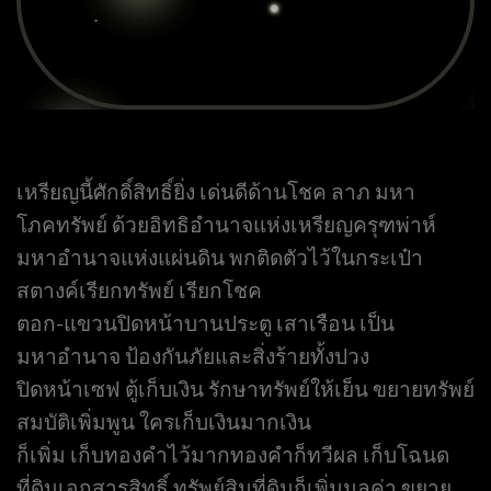
เหรียญนี้ศักดิ์สิทธิ์ยิ่ง เด่นดีด้านโชค ลาภ มหา
โภคทรัพย์ ด้วยอิทธิอำนาจแห่งเหรียญครุฑพ่าห์
มหาอำนาจแห่งแผ่นดิน พกติดตัวไว้ในกระเป๋า
สตางค์เรียกทรัพย์ เรียกโชค
ตอก-แขวนปิดหน้าบานประตู เสาเรือน เป็น
มหาอำนาจ ป้องกันภัยและสิ่งร้ายทั้งปวง
ปิดหน้าเซฟ ตู้เก็บเงิน รักษาทรัพย์ให้เย็น ขยายทรัพย์
สมบัติเพิ่มพูน ใครเก็บเงินมากเงิน
ก็เพิ่ม เก็บทองคำไว้มากทองคำก็ทวีผล เก็บโฉนด
ที่ดินเอกสารสิทธิ์ ทรัพย์สินที่ดินก็เพิ่มมูลค่า ขยาย