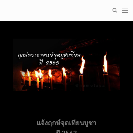
Skip
to
content
แจ้งฤกษ์จุดเทียนบูชา