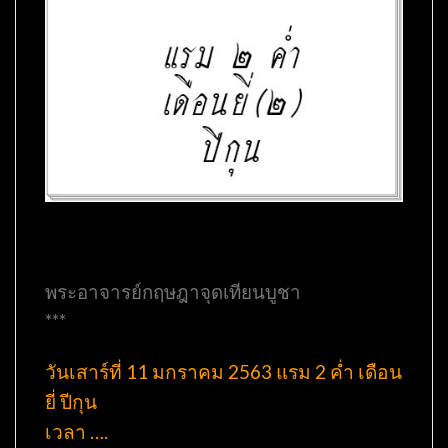
พระอาจารย์กฤษฎาจุดเทียนบูชา
***
วันเสาร์ที่ 11 มกราคม 2563 แรม 2 ค่ำ เดือน
ยี่ ปีกุน
เวลา ….