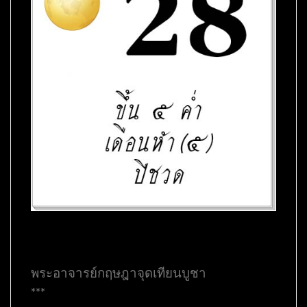
พระอาจารย์กฤษฎาจุดเทียนบูชา
***