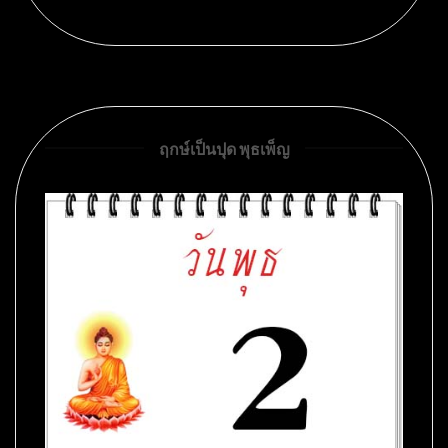
ฤกษ์เป็นปุด พุธเพ็ญ