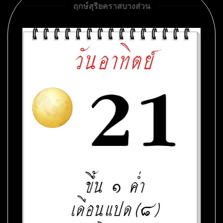
ฤกษ์สุริยคราสบางส่วน