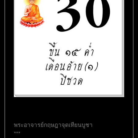
พระอาจารย์กฤษฎาจุดเทียนบูชา
***