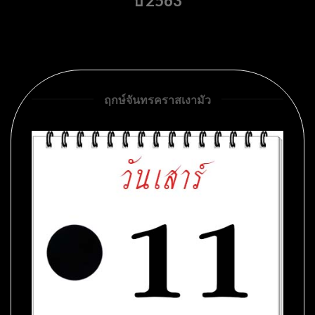
ปี 2563
ฤกษ์จันทรคราสเงามัว