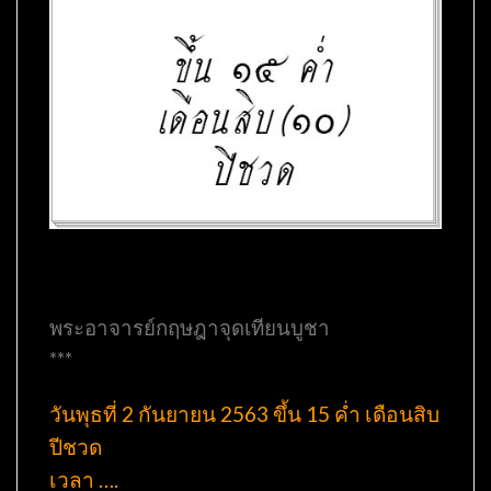
พระอาจารย์กฤษฎาจุดเทียนบูชา
***
วันพุธที่ 2 กันยายน 2563 ขึ้น 15 ค่ำ เดือนสิบ
ปีชวด
เวลา ….